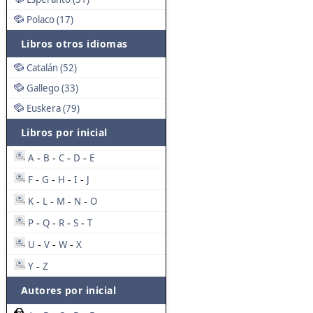
Polaco (17)
Libros otros idiomas
Catalán (52)
Gallego (33)
Euskera (79)
Libros por inicial
A
B
C
D
E
-
-
-
-
F
G
H
I
J
-
-
-
-
K
L
M
N
O
-
-
-
-
P
Q
R
S
T
-
-
-
-
U
V
W
X
-
-
-
Y
Z
-
Autores por inicial