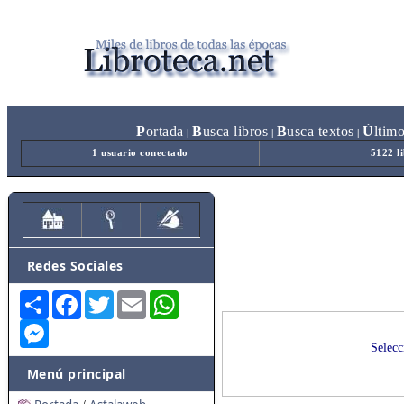
P
ortada
B
usca libros
B
usca textos
Ú
ltim
|
|
|
1 usuario conectado
5122 l
Redes Sociales
Share
Facebook
Twitter
Email
WhatsApp
Messenger
Selecc
Menú principal