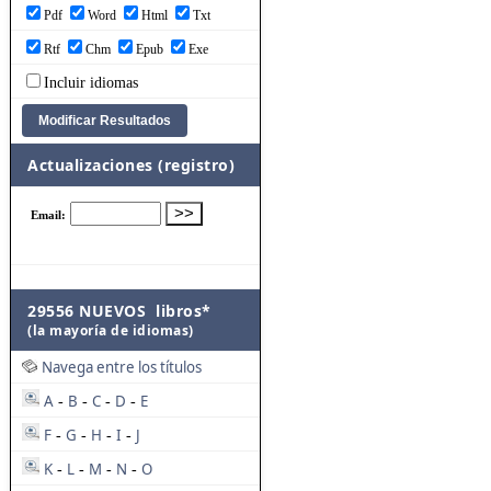
Pdf
Word
Html
Txt
Rtf
Chm
Epub
Exe
Incluir idiomas
Actualizaciones (registro)
29556 NUEVOS libros*
(la mayoría de idiomas)
Navega entre los títulos
A
B
C
D
E
-
-
-
-
F
G
H
I
J
-
-
-
-
K
L
M
N
O
-
-
-
-