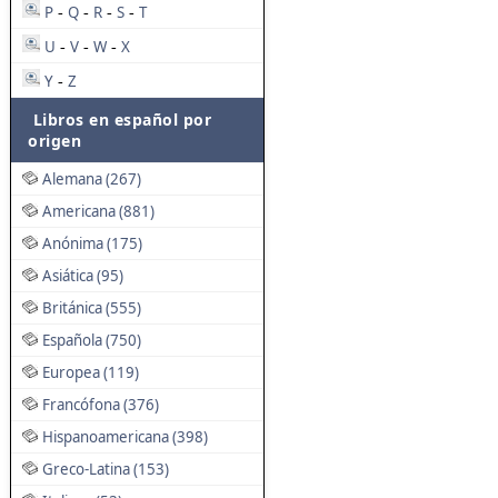
P
Q
R
S
T
-
-
-
-
U
V
W
X
-
-
-
Y
Z
-
Libros en español por
origen
Alemana (267)
Americana (881)
Anónima (175)
Asiática (95)
Británica (555)
Española (750)
Europea (119)
Francófona (376)
Hispanoamericana (398)
Greco-Latina (153)