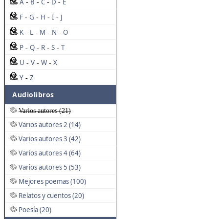
A
B
C
D
E
-
-
-
-
F
G
H
I
J
-
-
-
-
K
L
M
N
O
-
-
-
-
P
Q
R
S
T
-
-
-
-
U
V
W
X
-
-
-
Y
Z
-
Audiolibros
Varios autores (21)
Varios autores 2 (14)
Varios autores 3 (42)
Varios autores 4 (64)
Varios autores 5 (53)
Mejores poemas (100)
Relatos y cuentos (20)
Poesía (20)