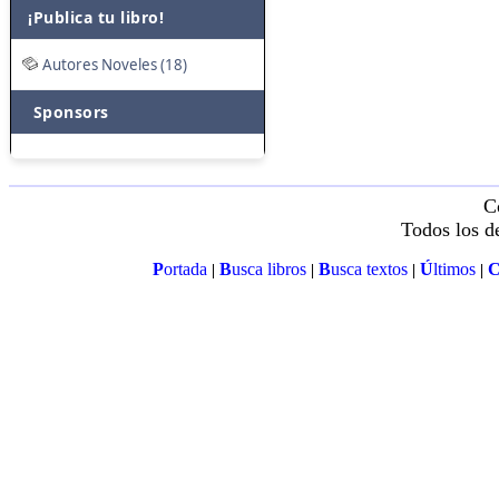
¡Publica tu libro!
Autores Noveles (18)
Sponsors
C
Todos los d
P
ortada
B
usca libros
B
usca textos
Ú
ltimos
|
|
|
|