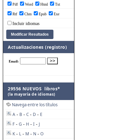
Pdf
Word
Html
Txt
Rtf
Chm
Epub
Exe
Incluir idiomas
Actualizaciones (registro)
29556 NUEVOS libros*
(la mayoría de idiomas)
Navega entre los títulos
A
B
C
D
E
-
-
-
-
F
G
H
I
J
-
-
-
-
K
L
M
N
O
-
-
-
-