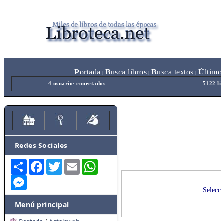
P
ortada
B
usca libros
B
usca textos
Ú
ltim
|
|
|
4 usuarios conectados
5122 l
Redes Sociales
Share
Facebook
Twitter
Email
WhatsApp
Messenger
Selecc
Menú principal