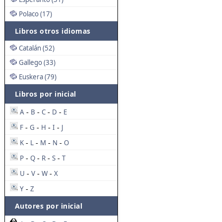
Polaco (17)
Libros otros idiomas
Catalán (52)
Gallego (33)
Euskera (79)
Libros por inicial
A
B
C
D
E
-
-
-
-
F
G
H
I
J
-
-
-
-
K
L
M
N
O
-
-
-
-
P
Q
R
S
T
-
-
-
-
U
V
W
X
-
-
-
Y
Z
-
Autores por inicial