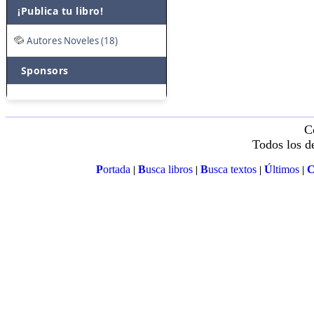
¡Publica tu libro!
Autores Noveles (18)
Sponsors
C
Todos los d
P
ortada
B
usca libros
B
usca textos
Ú
ltimos
|
|
|
|