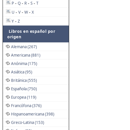
P
Q
R
S
T
-
-
-
-
U
V
W
X
-
-
-
Y
Z
-
Libros en español por
origen
Alemana (267)
Americana (881)
Anónima (175)
Asiática (95)
Británica (555)
Española (750)
Europea (119)
Francófona (376)
Hispanoamericana (398)
Greco-Latina (153)