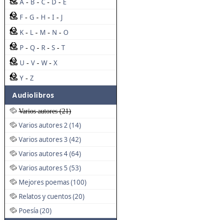
A
B
C
D
E
-
-
-
-
F
G
H
I
J
-
-
-
-
K
L
M
N
O
-
-
-
-
P
Q
R
S
T
-
-
-
-
U
V
W
X
-
-
-
Y
Z
-
Audiolibros
Varios autores (21)
Varios autores 2 (14)
Varios autores 3 (42)
Varios autores 4 (64)
Varios autores 5 (53)
Mejores poemas (100)
Relatos y cuentos (20)
Poesía (20)