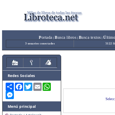
P
ortada
B
usca libros
B
usca textos
Ú
ltim
|
|
|
3 usuarios conectados
5122 l
Redes Sociales
Share
Facebook
Twitter
Email
WhatsApp
Messenger
Selecc
Menú principal