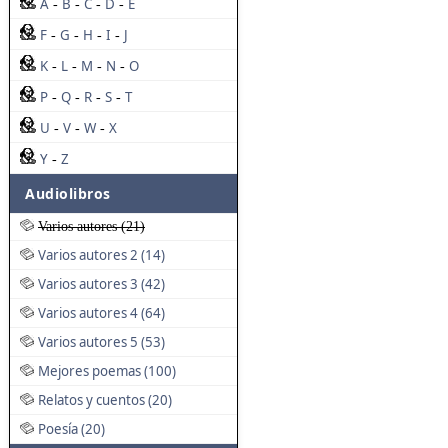
A
B
C
D
E
-
-
-
-
F
G
H
I
J
-
-
-
-
K
L
M
N
O
-
-
-
-
P
Q
R
S
T
-
-
-
-
U
V
W
X
-
-
-
Y
Z
-
Audiolibros
Varios autores (21)
Varios autores 2 (14)
Varios autores 3 (42)
Varios autores 4 (64)
Varios autores 5 (53)
Mejores poemas (100)
Relatos y cuentos (20)
Poesía (20)