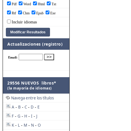
Pdf
Word
Html
Txt
Rtf
Chm
Epub
Exe
Incluir idiomas
Actualizaciones (registro)
29556 NUEVOS libros*
(la mayoría de idiomas)
Navega entre los títulos
A
B
C
D
E
-
-
-
-
F
G
H
I
J
-
-
-
-
K
L
M
N
O
-
-
-
-