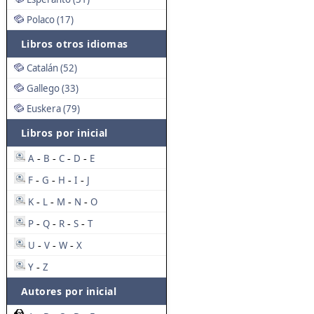
Polaco (17)
Libros otros idiomas
Catalán (52)
Gallego (33)
Euskera (79)
Libros por inicial
A
B
C
D
E
-
-
-
-
F
G
H
I
J
-
-
-
-
K
L
M
N
O
-
-
-
-
P
Q
R
S
T
-
-
-
-
U
V
W
X
-
-
-
Y
Z
-
Autores por inicial