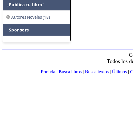
¡Publica tu libro!
Autores Noveles (18)
Sponsors
C
Todos los d
P
ortada
B
usca libros
B
usca textos
Ú
ltimos
|
|
|
|