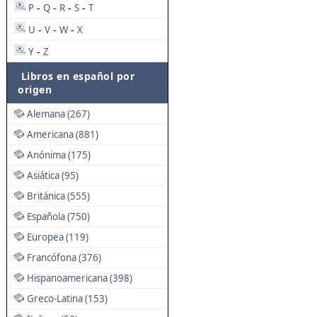
P
Q
R
S
T
-
-
-
-
U
V
W
X
-
-
-
Y
Z
-
Libros en español por
origen
Alemana (267)
Americana (881)
Anónima (175)
Asiática (95)
Británica (555)
Española (750)
Europea (119)
Francófona (376)
Hispanoamericana (398)
Greco-Latina (153)