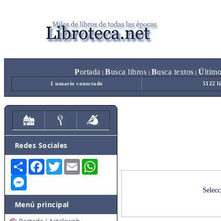
P
ortada
B
usca libros
B
usca textos
Ú
ltim
|
|
|
1 usuario conectado
5122 l
Redes Sociales
Share
Facebook
Twitter
Email
WhatsApp
Messenger
Selecc
Menú principal