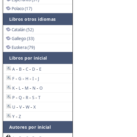
Polaco (17)
Libros otros idiomas
Catalán (52)
Gallego (33)
Euskera (79)
Libros por inicial
A
B
C
D
E
-
-
-
-
F
G
H
I
J
-
-
-
-
K
L
M
N
O
-
-
-
-
P
Q
R
S
T
-
-
-
-
U
V
W
X
-
-
-
Y
Z
-
Autores por inicial