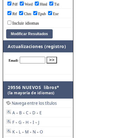
Pdf
Word
Html
Txt
Rtf
Chm
Epub
Exe
Incluir idiomas
Actualizaciones (registro)
29556 NUEVOS libros*
(la mayoría de idiomas)
Navega entre los títulos
A
B
C
D
E
-
-
-
-
F
G
H
I
J
-
-
-
-
K
L
M
N
O
-
-
-
-