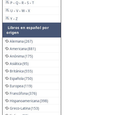
P
Q
R
S
T
-
-
-
-
U
V
W
X
-
-
-
Y
Z
-
Libros en español por
origen
Alemana (267)
Americana (881)
Anónima (175)
Asiática (95)
Británica (555)
Española (750)
Europea (119)
Francófona (376)
Hispanoamericana (398)
Greco-Latina (153)