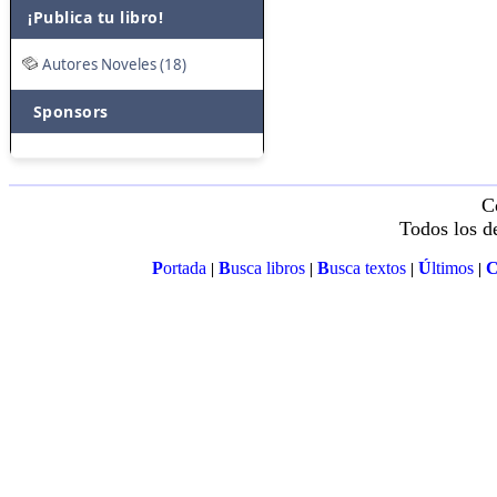
¡Publica tu libro!
Autores Noveles (18)
Sponsors
C
Todos los d
P
ortada
B
usca libros
B
usca textos
Ú
ltimos
|
|
|
|