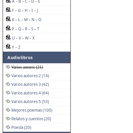
A
B
C
D
E
-
-
-
-
F
G
H
I
J
-
-
-
-
K
L
M
N
O
-
-
-
-
P
Q
R
S
T
-
-
-
-
U
V
W
X
-
-
-
Y
Z
-
Audiolibros
Varios autores (21)
Varios autores 2 (14)
Varios autores 3 (42)
Varios autores 4 (64)
Varios autores 5 (53)
Mejores poemas (100)
Relatos y cuentos (20)
Poesía (20)