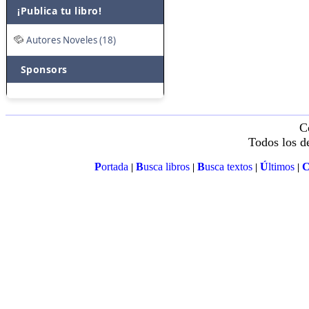
¡Publica tu libro!
Autores Noveles (18)
Sponsors
C
Todos los d
P
ortada
B
usca libros
B
usca textos
Ú
ltimos
|
|
|
|