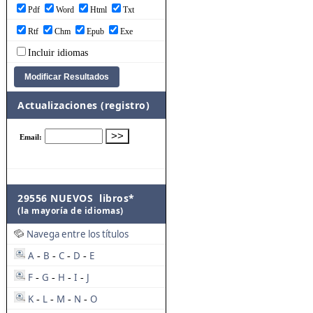
Pdf
Word
Html
Txt
Rtf
Chm
Epub
Exe
Incluir idiomas
Actualizaciones (registro)
29556 NUEVOS libros*
(la mayoría de idiomas)
Navega entre los títulos
A
B
C
D
E
-
-
-
-
F
G
H
I
J
-
-
-
-
K
L
M
N
O
-
-
-
-