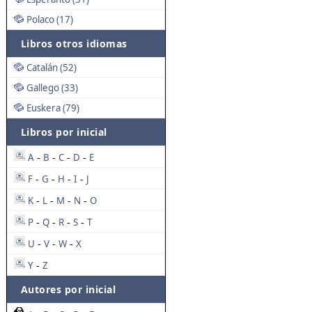
Polaco (17)
Libros otros idiomas
Catalán (52)
Gallego (33)
Euskera (79)
Libros por inicial
A
B
C
D
E
-
-
-
-
F
G
H
I
J
-
-
-
-
K
L
M
N
O
-
-
-
-
P
Q
R
S
T
-
-
-
-
U
V
W
X
-
-
-
Y
Z
-
Autores por inicial