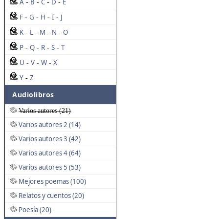
A
B
C
D
E
-
-
-
-
F
G
H
I
J
-
-
-
-
K
L
M
N
O
-
-
-
-
P
Q
R
S
T
-
-
-
-
U
V
W
X
-
-
-
Y
Z
-
Audiolibros
Varios autores (21)
Varios autores 2 (14)
Varios autores 3 (42)
Varios autores 4 (64)
Varios autores 5 (53)
Mejores poemas (100)
Relatos y cuentos (20)
Poesía (20)