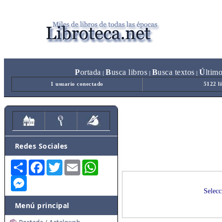
P
ortada
B
usca libros
B
usca textos
Ú
ltim
|
|
|
1 usuario conectado
5122 l
Redes Sociales
Share
Facebook
Twitter
Email
WhatsApp
Messenger
Selecc
Menú principal