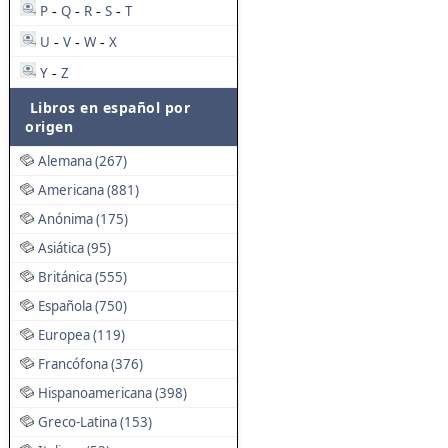
P
Q
R
S
T
-
-
-
-
U
V
W
X
-
-
-
Y
Z
-
Libros en español por
origen
Alemana (267)
Americana (881)
Anónima (175)
Asiática (95)
Británica (555)
Española (750)
Europea (119)
Francófona (376)
Hispanoamericana (398)
Greco-Latina (153)