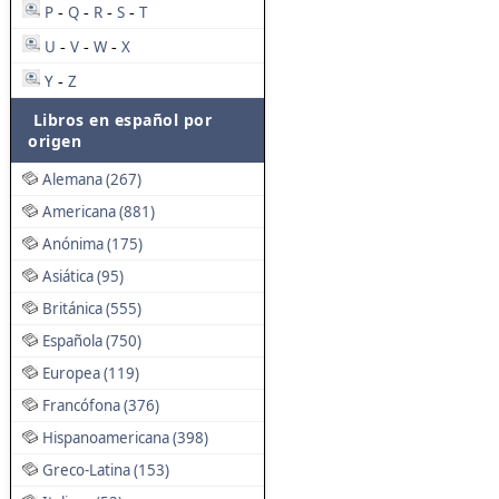
P
Q
R
S
T
-
-
-
-
U
V
W
X
-
-
-
Y
Z
-
Libros en español por
origen
Alemana (267)
Americana (881)
Anónima (175)
Asiática (95)
Británica (555)
Española (750)
Europea (119)
Francófona (376)
Hispanoamericana (398)
Greco-Latina (153)