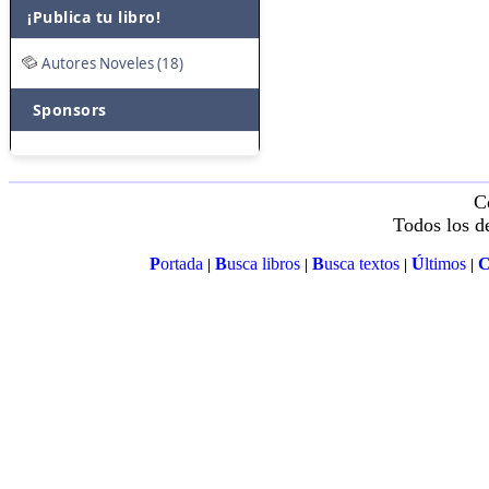
¡Publica tu libro!
Autores Noveles (18)
Sponsors
C
Todos los d
P
ortada
B
usca libros
B
usca textos
Ú
ltimos
|
|
|
|