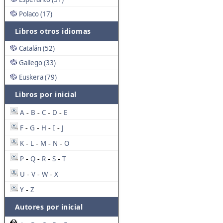
Polaco (17)
Libros otros idiomas
Catalán (52)
Gallego (33)
Euskera (79)
Libros por inicial
A
B
C
D
E
-
-
-
-
F
G
H
I
J
-
-
-
-
K
L
M
N
O
-
-
-
-
P
Q
R
S
T
-
-
-
-
U
V
W
X
-
-
-
Y
Z
-
Autores por inicial