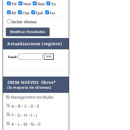
Pdf
Word
Html
Txt
Rtf
Chm
Epub
Exe
Incluir idiomas
Actualizaciones (registro)
29556 NUEVOS libros*
(la mayoría de idiomas)
Navega entre los títulos
A
B
C
D
E
-
-
-
-
F
G
H
I
J
-
-
-
-
K
L
M
N
O
-
-
-
-