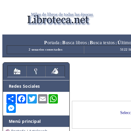
P
ortada
B
usca libros
B
usca textos
Ú
ltim
|
|
|
2 usuarios conectados
5122 l
Redes Sociales
Share
Facebook
Twitter
Email
WhatsApp
Messenger
Selecc
Menú principal