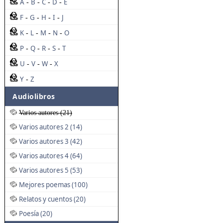
A
B
C
D
E
-
-
-
-
F
G
H
I
J
-
-
-
-
K
L
M
N
O
-
-
-
-
P
Q
R
S
T
-
-
-
-
U
V
W
X
-
-
-
Y
Z
-
Audiolibros
Varios autores (21)
Varios autores 2 (14)
Varios autores 3 (42)
Varios autores 4 (64)
Varios autores 5 (53)
Mejores poemas (100)
Relatos y cuentos (20)
Poesía (20)