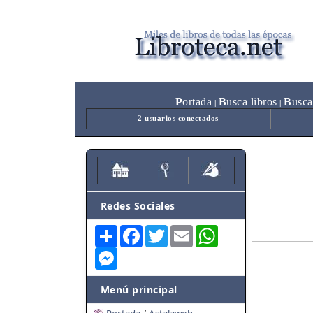
P
ortada
B
usca libros
B
usca
|
|
2 usuarios conectados
Redes Sociales
Share
Facebook
Twitter
Email
WhatsApp
Messenger
Menú principal