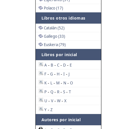
Polaco (17)
Libros otros idiomas
Catalán (52)
Gallego (33)
Euskera (79)
Libros por inicial
A
B
C
D
E
-
-
-
-
F
G
H
I
J
-
-
-
-
K
L
M
N
O
-
-
-
-
P
Q
R
S
T
-
-
-
-
U
V
W
X
-
-
-
Y
Z
-
Autores por inicial