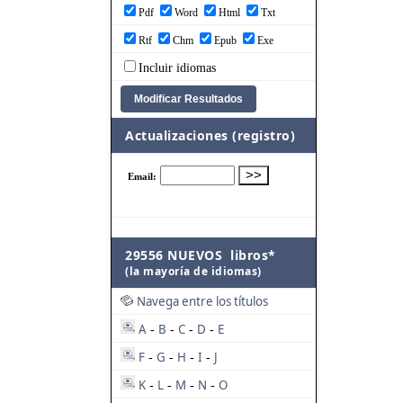
Pdf
Word
Html
Txt
Rtf
Chm
Epub
Exe
Incluir idiomas
Actualizaciones (registro)
29556 NUEVOS libros*
(la mayoría de idiomas)
Navega entre los títulos
A
B
C
D
E
-
-
-
-
F
G
H
I
J
-
-
-
-
K
L
M
N
O
-
-
-
-