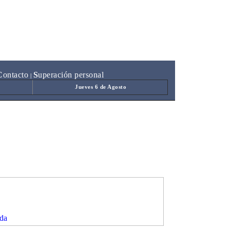
C
ontacto
S
uperación personal
|
Jueves 6 de Agosto
'
da