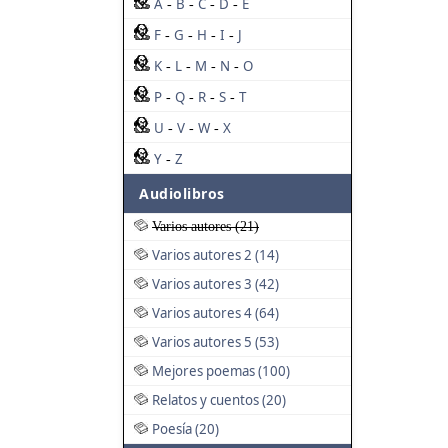
A
B
C
D
E
-
-
-
-
F
G
H
I
J
-
-
-
-
K
L
M
N
O
-
-
-
-
P
Q
R
S
T
-
-
-
-
U
V
W
X
-
-
-
Y
Z
-
Audiolibros
Varios autores (21)
Varios autores 2 (14)
Varios autores 3 (42)
Varios autores 4 (64)
Varios autores 5 (53)
Mejores poemas (100)
Relatos y cuentos (20)
Poesía (20)