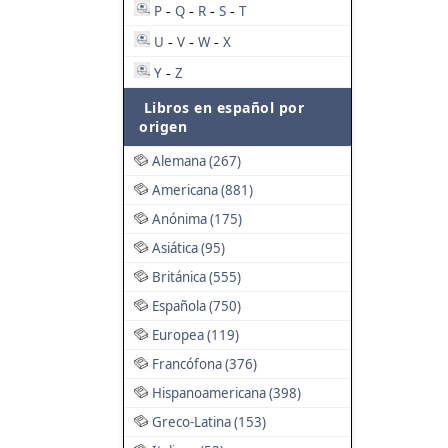
P
Q
R
S
T
-
-
-
-
U
V
W
X
-
-
-
Y
Z
-
Libros en español por
origen
Alemana (267)
Americana (881)
Anónima (175)
Asiática (95)
Británica (555)
Española (750)
Europea (119)
Francófona (376)
Hispanoamericana (398)
Greco-Latina (153)