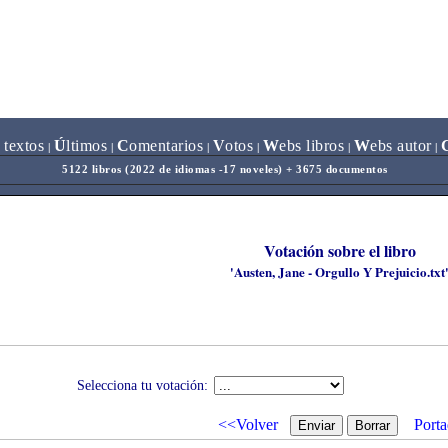
 textos
Ú
ltimos
C
omentarios
V
otos
W
ebs libros
W
ebs autor
|
|
|
|
|
|
5122 libros (2022 de idiomas -17 noveles) + 3675 documentos
Votación sobre el libro
'Austen, Jane - Orgullo Y Prejuicio.txt
Selecciona tu votación:
<<Volver
Porta