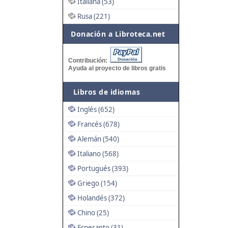
Italiana (53)
Rusa (221)
Donación a Libroteca.net
Contribución:
Ayuda al proyecto de libros gratis
Libros de idiomas
Inglés (652)
Francés (678)
Alemán (540)
Italiano (568)
Portugués (393)
Griego (154)
Holandés (372)
Chino (25)
Esperanto (31)