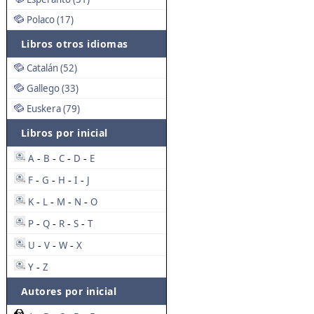
Polaco (17)
Libros otros idiomas
Catalán (52)
Gallego (33)
Euskera (79)
Libros por inicial
A
B
C
D
E
-
-
-
-
F
G
H
I
J
-
-
-
-
K
L
M
N
O
-
-
-
-
P
Q
R
S
T
-
-
-
-
U
V
W
X
-
-
-
Y
Z
-
Autores por inicial