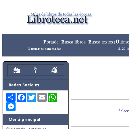
P
ortada
B
usca libros
B
usca textos
Ú
ltim
|
|
|
3 usuarios conectados
5122 l
Redes Sociales
Share
Facebook
Twitter
Email
WhatsApp
Messenger
Selecc
Menú principal