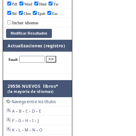
Pdf
Word
Html
Txt
Rtf
Chm
Epub
Exe
Incluir idiomas
Actualizaciones (registro)
29556 NUEVOS libros*
(la mayoría de idiomas)
Navega entre los títulos
A
B
C
D
E
-
-
-
-
F
G
H
I
J
-
-
-
-
K
L
M
N
O
-
-
-
-