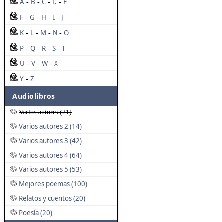
A
B
C
D
E
-
-
-
-
F
G
H
I
J
-
-
-
-
K
L
M
N
O
-
-
-
-
P
Q
R
S
T
-
-
-
-
U
V
W
X
-
-
-
Y
Z
-
Audiolibros
Varios autores (21)
Varios autores 2 (14)
Varios autores 3 (42)
Varios autores 4 (64)
Varios autores 5 (53)
Mejores poemas (100)
Relatos y cuentos (20)
Poesía (20)