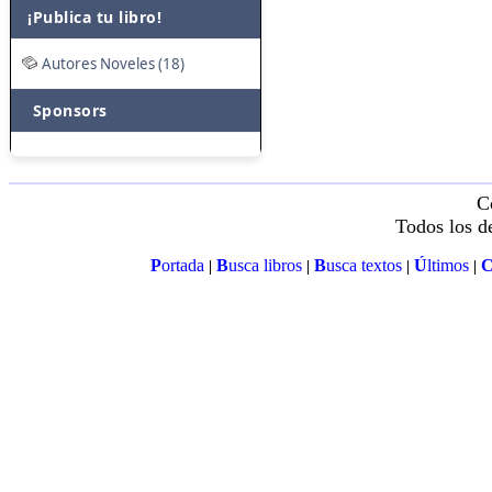
¡Publica tu libro!
Autores Noveles (18)
Sponsors
C
Todos los d
P
ortada
B
usca libros
B
usca textos
Ú
ltimos
|
|
|
|