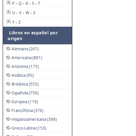
P
Q
R
S
T
-
-
-
-
U
V
W
X
-
-
-
Y
Z
-
Libros en español por
origen
Alemana (267)
Americana (881)
Anónima (175)
Asiática (95)
Británica (555)
Española (750)
Europea (119)
Francófona (376)
Hispanoamericana (398)
Greco-Latina (153)