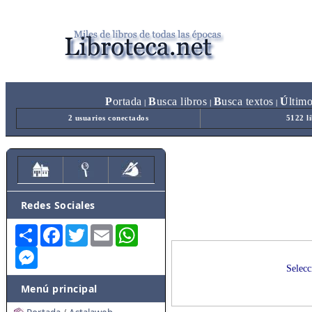
P
ortada
B
usca libros
B
usca textos
Ú
ltim
|
|
|
2 usuarios conectados
5122 l
Redes Sociales
Share
Facebook
Twitter
Email
WhatsApp
Messenger
Selecc
Menú principal