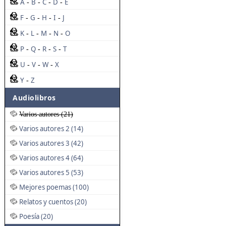
A
B
C
D
E
-
-
-
-
F
G
H
I
J
-
-
-
-
K
L
M
N
O
-
-
-
-
P
Q
R
S
T
-
-
-
-
U
V
W
X
-
-
-
Y
Z
-
Audiolibros
Varios autores (21)
Varios autores 2 (14)
Varios autores 3 (42)
Varios autores 4 (64)
Varios autores 5 (53)
Mejores poemas (100)
Relatos y cuentos (20)
Poesía (20)