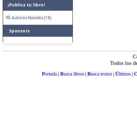
¡Publica tu libro!
Autores Noveles (18)
Sponsors
C
Todos los d
P
ortada
B
usca libros
B
usca textos
Ú
ltimos
|
|
|
|