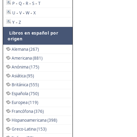
P
Q
R
S
T
-
-
-
-
U
V
W
X
-
-
-
Y
Z
-
Libros en español por
origen
Alemana (267)
Americana (881)
Anónima (175)
Asiática (95)
Británica (555)
Española (750)
Europea (119)
Francófona (376)
Hispanoamericana (398)
Greco-Latina (153)