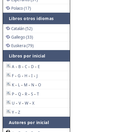
Polaco (17)
Libros otros idiomas
Catalán (52)
Gallego (33)
Euskera (79)
Libros por inicial
A
B
C
D
E
-
-
-
-
F
G
H
I
J
-
-
-
-
K
L
M
N
O
-
-
-
-
P
Q
R
S
T
-
-
-
-
U
V
W
X
-
-
-
Y
Z
-
Autores por inicial