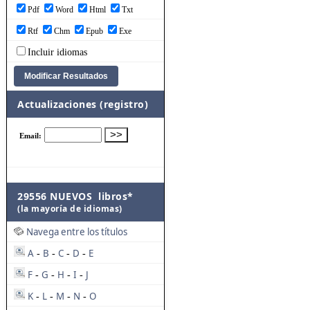
Pdf
Word
Html
Txt
Rtf
Chm
Epub
Exe
Incluir idiomas
Actualizaciones (registro)
29556 NUEVOS libros*
(la mayoría de idiomas)
Navega entre los títulos
A
B
C
D
E
-
-
-
-
F
G
H
I
J
-
-
-
-
K
L
M
N
O
-
-
-
-