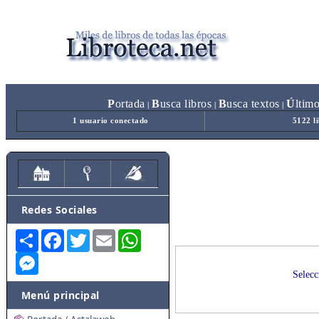
P
ortada
B
usca libros
B
usca textos
Ú
ltim
|
|
|
1 usuario conectado
5122 l
Redes Sociales
Share
Facebook
Twitter
Email
WhatsApp
Messenger
Selecc
Menú principal