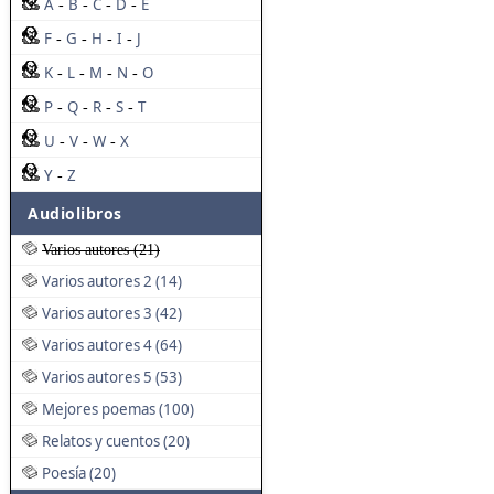
A
B
C
D
E
-
-
-
-
F
G
H
I
J
-
-
-
-
K
L
M
N
O
-
-
-
-
P
Q
R
S
T
-
-
-
-
U
V
W
X
-
-
-
Y
Z
-
Audiolibros
Varios autores (21)
Varios autores 2 (14)
Varios autores 3 (42)
Varios autores 4 (64)
Varios autores 5 (53)
Mejores poemas (100)
Relatos y cuentos (20)
Poesía (20)