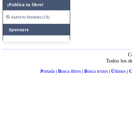
¡Publica tu libro!
Autores Noveles (18)
Sponsors
C
Todos los d
P
ortada
B
usca libros
B
usca textos
Ú
ltimos
|
|
|
|