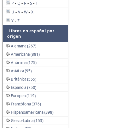
P
Q
R
S
T
-
-
-
-
U
V
W
X
-
-
-
Y
Z
-
Libros en español por
origen
Alemana (267)
Americana (881)
Anónima (175)
Asiática (95)
Británica (555)
Española (750)
Europea (119)
Francófona (376)
Hispanoamericana (398)
Greco-Latina (153)