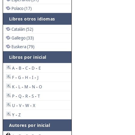
Polaco (17)
Libros otros idiomas
Catalán (52)
Gallego (33)
Euskera (79)
Libros por inicial
A
B
C
D
E
-
-
-
-
F
G
H
I
J
-
-
-
-
K
L
M
N
O
-
-
-
-
P
Q
R
S
T
-
-
-
-
U
V
W
X
-
-
-
Y
Z
-
Autores por inicial