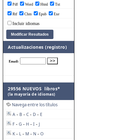
Pdf
Word
Html
Txt
Rtf
Chm
Epub
Exe
Incluir idiomas
Actualizaciones (registro)
29556 NUEVOS libros*
(la mayoría de idiomas)
Navega entre los títulos
A
B
C
D
E
-
-
-
-
F
G
H
I
J
-
-
-
-
K
L
M
N
O
-
-
-
-