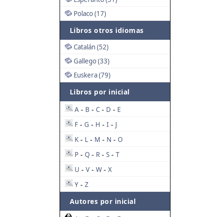
Polaco (17)
Libros otros idiomas
Catalán (52)
Gallego (33)
Euskera (79)
Libros por inicial
A
B
C
D
E
-
-
-
-
F
G
H
I
J
-
-
-
-
K
L
M
N
O
-
-
-
-
P
Q
R
S
T
-
-
-
-
U
V
W
X
-
-
-
Y
Z
-
Autores por inicial