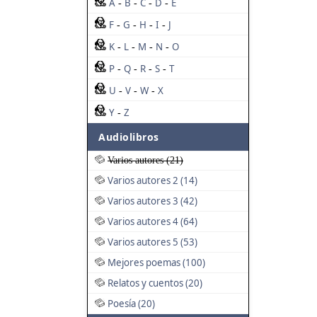
A
B
C
D
E
-
-
-
-
F
G
H
I
J
-
-
-
-
K
L
M
N
O
-
-
-
-
P
Q
R
S
T
-
-
-
-
U
V
W
X
-
-
-
Y
Z
-
Audiolibros
Varios autores (21)
Varios autores 2 (14)
Varios autores 3 (42)
Varios autores 4 (64)
Varios autores 5 (53)
Mejores poemas (100)
Relatos y cuentos (20)
Poesía (20)