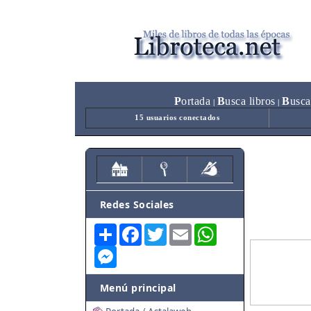
P
ortada
B
usca libros
B
usca
|
|
15 usuarios conectados
Redes Sociales
Share
Facebook
Twitter
Email
WhatsApp
Messenger
Menú principal