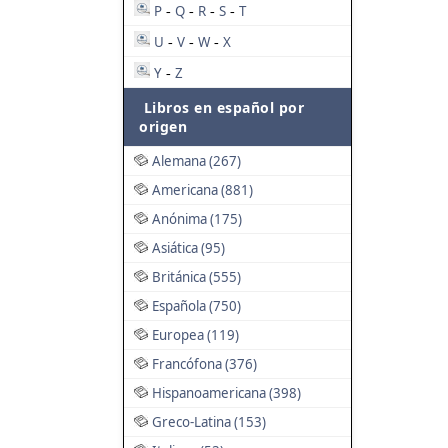
P
Q
R
S
T
-
-
-
-
U
V
W
X
-
-
-
Y
Z
-
Libros en español por
origen
Alemana (267)
Americana (881)
Anónima (175)
Asiática (95)
Británica (555)
Española (750)
Europea (119)
Francófona (376)
Hispanoamericana (398)
Greco-Latina (153)