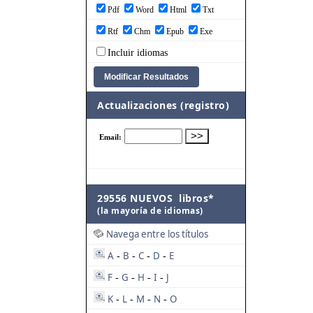
Pdf
Word
Html
Txt
Rtf
Chm
Epub
Exe
Incluir idiomas
Actualizaciones (registro)
29556 NUEVOS libros*
(la mayoría de idiomas)
Navega entre los títulos
A
B
C
D
E
-
-
-
-
F
G
H
I
J
-
-
-
-
K
L
M
N
O
-
-
-
-