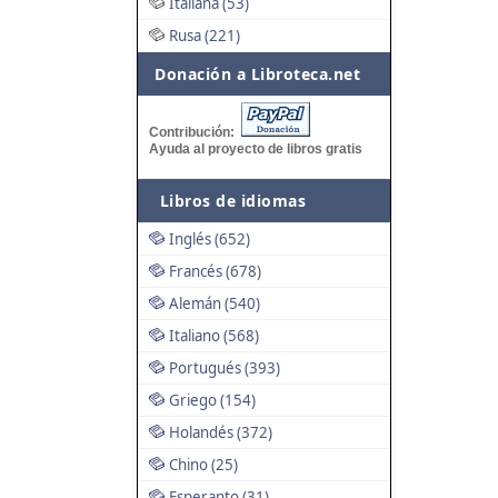
Italiana (53)
Rusa (221)
Donación a Libroteca.net
Contribución:
Ayuda al proyecto de libros gratis
Libros de idiomas
Inglés (652)
Francés (678)
Alemán (540)
Italiano (568)
Portugués (393)
Griego (154)
Holandés (372)
Chino (25)
Esperanto (31)