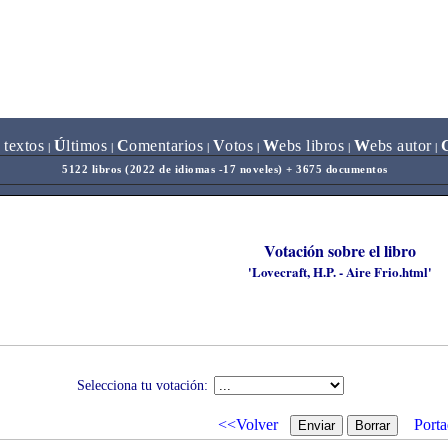
 textos
Ú
ltimos
C
omentarios
V
otos
W
ebs libros
W
ebs autor
|
|
|
|
|
|
5122 libros (2022 de idiomas -17 noveles) + 3675 documentos
Votación sobre el libro
'Lovecraft, H.P. - Aire Frio.html'
Selecciona tu votación:
<<Volver
Porta