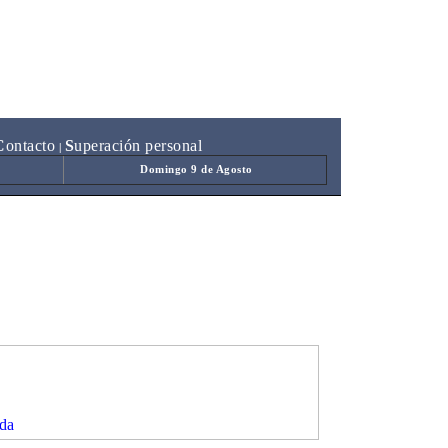
C
ontacto
S
uperación personal
|
Domingo 9 de Agosto
da