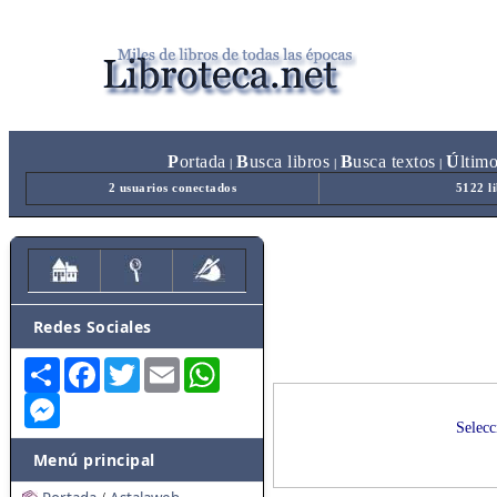
P
ortada
B
usca libros
B
usca textos
Ú
ltim
|
|
|
2 usuarios conectados
5122 l
Redes Sociales
Share
Facebook
Twitter
Email
WhatsApp
Messenger
Selecc
Menú principal