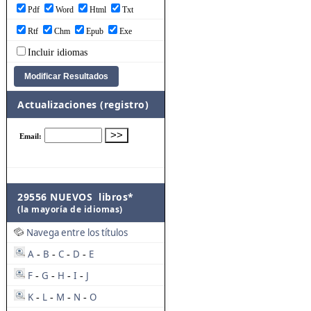
Pdf
Word
Html
Txt
Rtf
Chm
Epub
Exe
Incluir idiomas
Actualizaciones (registro)
29556 NUEVOS libros*
(la mayoría de idiomas)
Navega entre los títulos
A
B
C
D
E
-
-
-
-
F
G
H
I
J
-
-
-
-
K
L
M
N
O
-
-
-
-