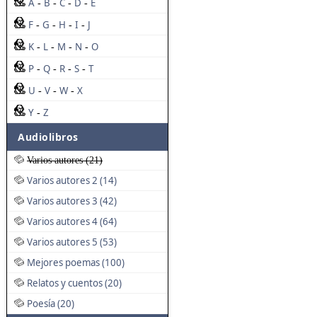
A
B
C
D
E
-
-
-
-
F
G
H
I
J
-
-
-
-
K
L
M
N
O
-
-
-
-
P
Q
R
S
T
-
-
-
-
U
V
W
X
-
-
-
Y
Z
-
Audiolibros
Varios autores (21)
Varios autores 2 (14)
Varios autores 3 (42)
Varios autores 4 (64)
Varios autores 5 (53)
Mejores poemas (100)
Relatos y cuentos (20)
Poesía (20)