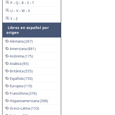
P
Q
R
S
T
-
-
-
-
U
V
W
X
-
-
-
Y
Z
-
Libros en español por
origen
Alemana (267)
Americana (881)
Anónima (175)
Asiática (95)
Británica (555)
Española (750)
Europea (119)
Francófona (376)
Hispanoamericana (398)
Greco-Latina (153)