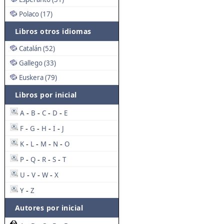
Polaco (17)
Libros otros idiomas
Catalán (52)
Gallego (33)
Euskera (79)
Libros por inicial
A
B
C
D
E
-
-
-
-
F
G
H
I
J
-
-
-
-
K
L
M
N
O
-
-
-
-
P
Q
R
S
T
-
-
-
-
U
V
W
X
-
-
-
Y
Z
-
Autores por inicial