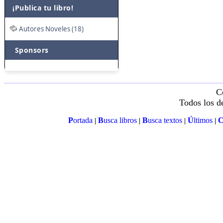
¡Publica tu libro!
Autores Noveles (18)
Sponsors
C
Todos los d
P
ortada
B
usca libros
B
usca textos
Ú
ltimos
|
|
|
|