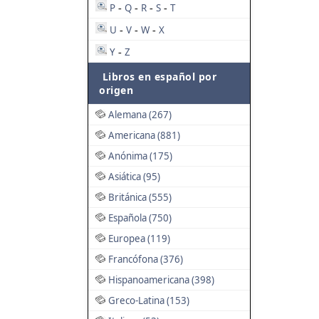
P
Q
R
S
T
-
-
-
-
U
V
W
X
-
-
-
Y
Z
-
Libros en español por
origen
Alemana (267)
Americana (881)
Anónima (175)
Asiática (95)
Británica (555)
Española (750)
Europea (119)
Francófona (376)
Hispanoamericana (398)
Greco-Latina (153)