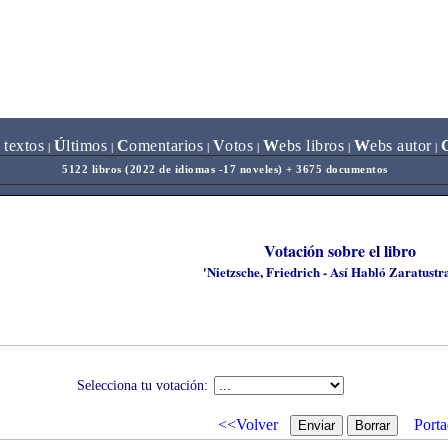
 textos
Ú
ltimos
C
omentarios
V
otos
W
ebs libros
W
ebs autor
|
|
|
|
|
|
5122 libros (2022 de idiomas -17 noveles) + 3675 documentos
Votación sobre el libro
'Nietzsche, Friedrich - Así Habló Zaratustr
Selecciona tu votación:
<<Volver
Porta