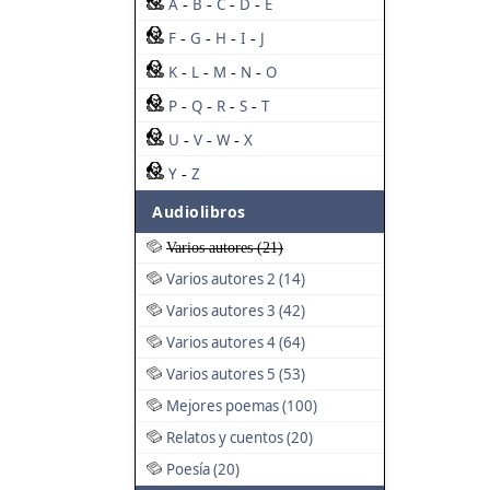
A
B
C
D
E
-
-
-
-
F
G
H
I
J
-
-
-
-
K
L
M
N
O
-
-
-
-
P
Q
R
S
T
-
-
-
-
U
V
W
X
-
-
-
Y
Z
-
Audiolibros
Varios autores (21)
Varios autores 2 (14)
Varios autores 3 (42)
Varios autores 4 (64)
Varios autores 5 (53)
Mejores poemas (100)
Relatos y cuentos (20)
Poesía (20)