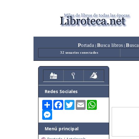
P
ortada
B
usca libros
B
usca
|
|
32 usuarios conectados
Redes Sociales
Share
Facebook
Twitter
Email
WhatsApp
Messenger
Menú principal