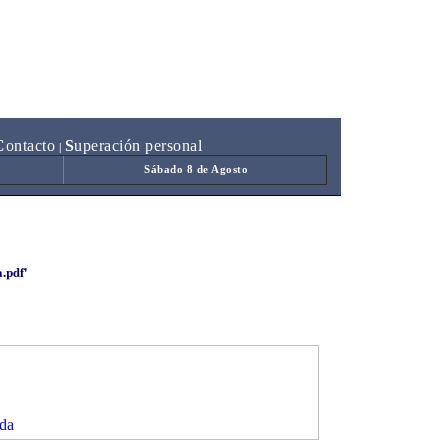
C
ontacto
S
uperación personal
|
Sábado 8 de Agosto
a.pdf'
da