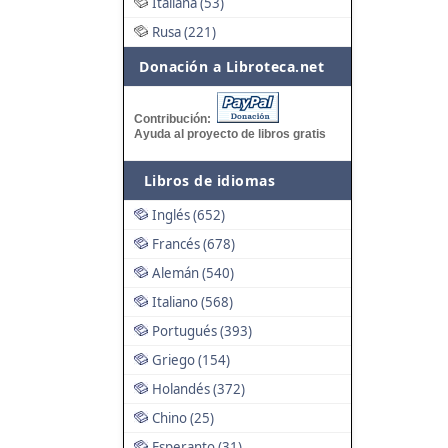
Italiana (53)
Rusa (221)
Donación a Libroteca.net
Contribución:
Ayuda al proyecto de libros gratis
Libros de idiomas
Inglés (652)
Francés (678)
Alemán (540)
Italiano (568)
Portugués (393)
Griego (154)
Holandés (372)
Chino (25)
Esperanto (31)