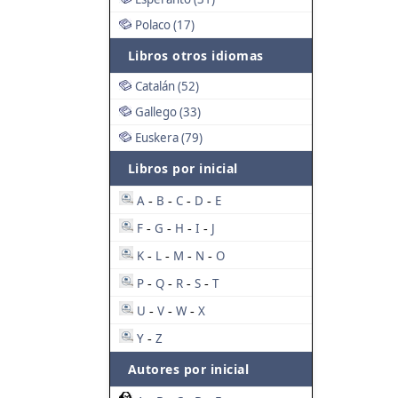
Polaco (17)
Libros otros idiomas
Catalán (52)
Gallego (33)
Euskera (79)
Libros por inicial
A
B
C
D
E
-
-
-
-
F
G
H
I
J
-
-
-
-
K
L
M
N
O
-
-
-
-
P
Q
R
S
T
-
-
-
-
U
V
W
X
-
-
-
Y
Z
-
Autores por inicial