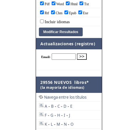
Pdf
Word
Html
Txt
Rtf
Chm
Epub
Exe
Incluir idiomas
Actualizaciones (registro)
29556 NUEVOS libros*
(la mayoría de idiomas)
Navega entre los títulos
A
B
C
D
E
-
-
-
-
F
G
H
I
J
-
-
-
-
K
L
M
N
O
-
-
-
-