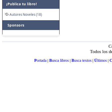
¡Publica tu libro!
Autores Noveles (18)
Sponsors
C
Todos los d
P
ortada
B
usca libros
B
usca textos
Ú
ltimos
|
|
|
|