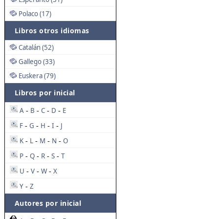
Polaco (17)
Libros otros idiomas
Catalán (52)
Gallego (33)
Euskera (79)
Libros por inicial
A
B
C
D
E
-
-
-
-
F
G
H
I
J
-
-
-
-
K
L
M
N
O
-
-
-
-
P
Q
R
S
T
-
-
-
-
U
V
W
X
-
-
-
Y
Z
-
Autores por inicial