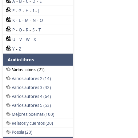
A
B
C
D
E
-
-
-
-
F
G
H
I
J
-
-
-
-
K
L
M
N
O
-
-
-
-
P
Q
R
S
T
-
-
-
-
U
V
W
X
-
-
-
Y
Z
-
Audiolibros
Varios autores (21)
Varios autores 2 (14)
Varios autores 3 (42)
Varios autores 4 (64)
Varios autores 5 (53)
Mejores poemas (100)
Relatos y cuentos (20)
Poesía (20)