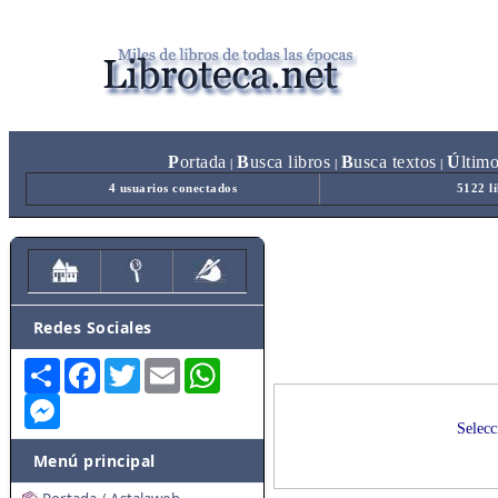
P
ortada
B
usca libros
B
usca textos
Ú
ltim
|
|
|
4 usuarios conectados
5122 l
Redes Sociales
Share
Facebook
Twitter
Email
WhatsApp
Messenger
Selecc
Menú principal