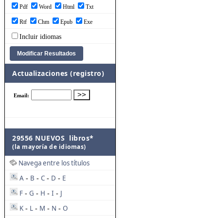
Pdf
Word
Html
Txt
Rtf
Chm
Epub
Exe
Incluir idiomas
Actualizaciones (registro)
29556 NUEVOS libros*
(la mayoría de idiomas)
Navega entre los títulos
A
B
C
D
E
-
-
-
-
F
G
H
I
J
-
-
-
-
K
L
M
N
O
-
-
-
-