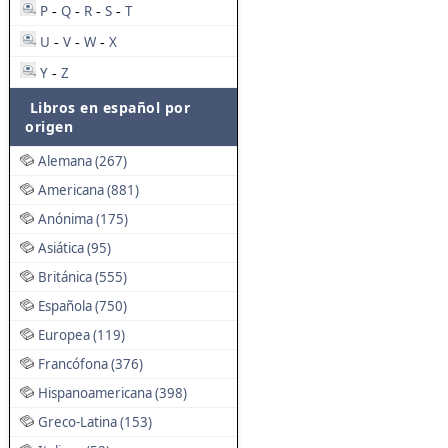
P
Q
R
S
T
-
-
-
-
U
V
W
X
-
-
-
Y
Z
-
Libros en español por
origen
Alemana (267)
Americana (881)
Anónima (175)
Asiática (95)
Británica (555)
Española (750)
Europea (119)
Francófona (376)
Hispanoamericana (398)
Greco-Latina (153)