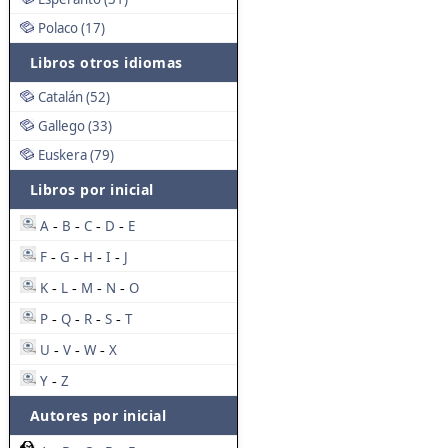
Polaco (17)
Libros otros idiomas
Catalán (52)
Gallego (33)
Euskera (79)
Libros por inicial
A
B
C
D
E
-
-
-
-
F
G
H
I
J
-
-
-
-
K
L
M
N
O
-
-
-
-
P
Q
R
S
T
-
-
-
-
U
V
W
X
-
-
-
Y
Z
-
Autores por inicial