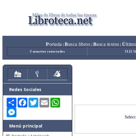
P
ortada
B
usca libros
B
usca textos
Ú
ltim
|
|
|
3 usuarios conectados
5122 l
Redes Sociales
Share
Facebook
Twitter
Email
WhatsApp
Messenger
Selecc
Menú principal