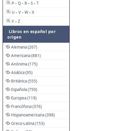
P
Q
R
S
T
-
-
-
-
U
V
W
X
-
-
-
Y
Z
-
Libros en español por
origen
Alemana (267)
Americana (881)
Anónima (175)
Asiática (95)
Británica (555)
Española (750)
Europea (119)
Francófona (376)
Hispanoamericana (398)
Greco-Latina (153)