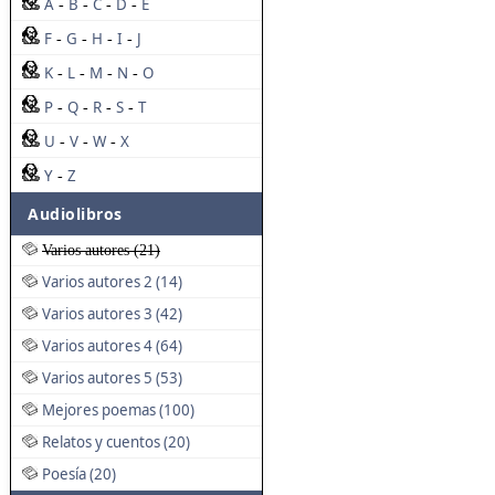
A
B
C
D
E
-
-
-
-
F
G
H
I
J
-
-
-
-
K
L
M
N
O
-
-
-
-
P
Q
R
S
T
-
-
-
-
U
V
W
X
-
-
-
Y
Z
-
Audiolibros
Varios autores (21)
Varios autores 2 (14)
Varios autores 3 (42)
Varios autores 4 (64)
Varios autores 5 (53)
Mejores poemas (100)
Relatos y cuentos (20)
Poesía (20)