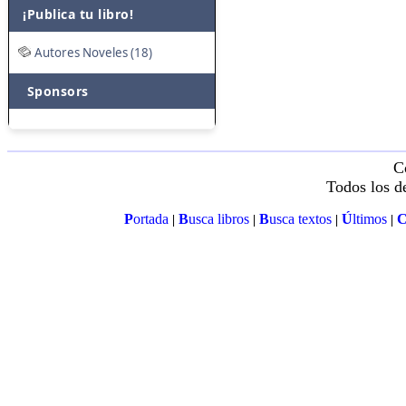
¡Publica tu libro!
Autores Noveles (18)
Sponsors
C
Todos los d
P
ortada
B
usca libros
B
usca textos
Ú
ltimos
|
|
|
|