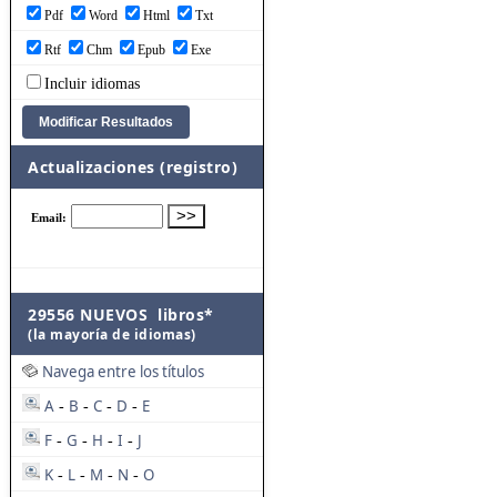
Pdf
Word
Html
Txt
Rtf
Chm
Epub
Exe
Incluir idiomas
Actualizaciones (registro)
29556 NUEVOS libros*
(la mayoría de idiomas)
Navega entre los títulos
A
B
C
D
E
-
-
-
-
F
G
H
I
J
-
-
-
-
K
L
M
N
O
-
-
-
-