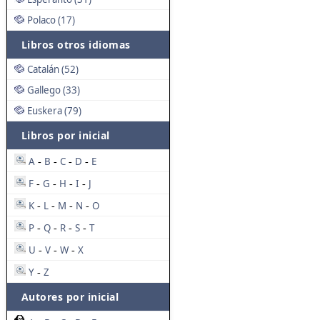
Polaco (17)
Libros otros idiomas
Catalán (52)
Gallego (33)
Euskera (79)
Libros por inicial
A
B
C
D
E
-
-
-
-
F
G
H
I
J
-
-
-
-
K
L
M
N
O
-
-
-
-
P
Q
R
S
T
-
-
-
-
U
V
W
X
-
-
-
Y
Z
-
Autores por inicial