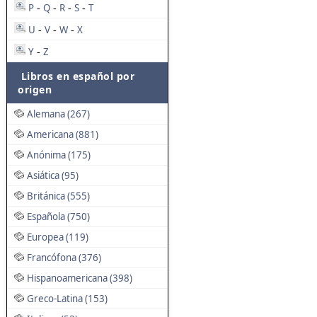
P
Q
R
S
T
-
-
-
-
U
V
W
X
-
-
-
Y
Z
-
Libros en español por
origen
Alemana (267)
Americana (881)
Anónima (175)
Asiática (95)
Británica (555)
Española (750)
Europea (119)
Francófona (376)
Hispanoamericana (398)
Greco-Latina (153)