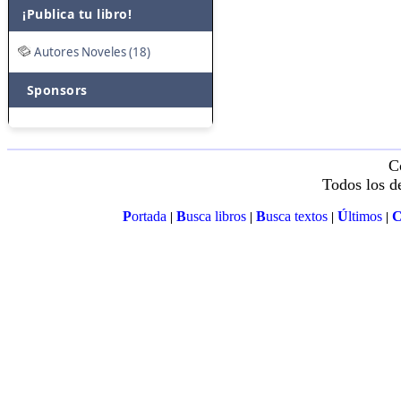
¡Publica tu libro!
Autores Noveles (18)
Sponsors
C
Todos los d
P
ortada
B
usca libros
B
usca textos
Ú
ltimos
|
|
|
|