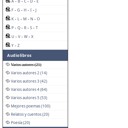
A
B
C
D
E
-
-
-
-
F
G
H
I
J
-
-
-
-
K
L
M
N
O
-
-
-
-
P
Q
R
S
T
-
-
-
-
U
V
W
X
-
-
-
Y
Z
-
Audiolibros
Varios autores (21)
Varios autores 2 (14)
Varios autores 3 (42)
Varios autores 4 (64)
Varios autores 5 (53)
Mejores poemas (100)
Relatos y cuentos (20)
Poesía (20)