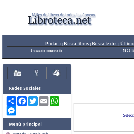
P
ortada
B
usca libros
B
usca textos
Ú
ltim
|
|
|
1 usuario conectado
5122 l
Redes Sociales
Share
Facebook
Twitter
Email
WhatsApp
Messenger
Selecc
Menú principal