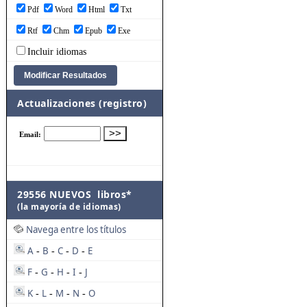
Pdf
Word
Html
Txt
Rtf
Chm
Epub
Exe
Incluir idiomas
Actualizaciones (registro)
29556 NUEVOS libros*
(la mayoría de idiomas)
Navega entre los títulos
A
B
C
D
E
-
-
-
-
F
G
H
I
J
-
-
-
-
K
L
M
N
O
-
-
-
-