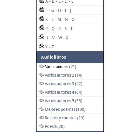
A
B
C
D
E
-
-
-
-
F
G
H
I
J
-
-
-
-
K
L
M
N
O
-
-
-
-
P
Q
R
S
T
-
-
-
-
U
V
W
X
-
-
-
Y
Z
-
Audiolibros
Varios autores (21)
Varios autores 2 (14)
Varios autores 3 (42)
Varios autores 4 (64)
Varios autores 5 (53)
Mejores poemas (100)
Relatos y cuentos (20)
Poesía (20)