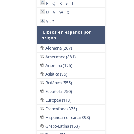
P
Q
R
S
T
-
-
-
-
U
V
W
X
-
-
-
Y
Z
-
Libros en español por
origen
Alemana (267)
Americana (881)
Anónima (175)
Asiática (95)
Británica (555)
Española (750)
Europea (119)
Francófona (376)
Hispanoamericana (398)
Greco-Latina (153)