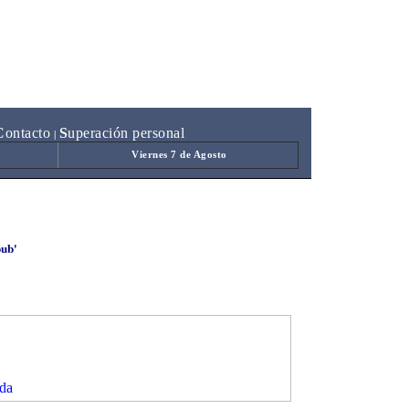
C
ontacto
S
uperación personal
|
Viernes 7 de Agosto
pub'
da