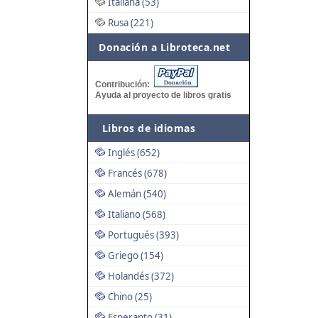
Italiana (53)
Rusa (221)
Donación a Libroteca.net
Contribución:
Ayuda al proyecto de libros gratis
Libros de idiomas
Inglés (652)
Francés (678)
Alemán (540)
Italiano (568)
Portugués (393)
Griego (154)
Holandés (372)
Chino (25)
Esperanto (31)