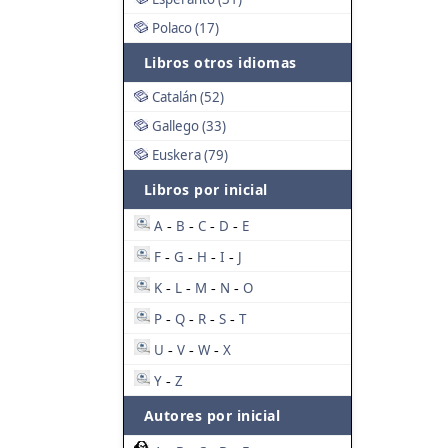
Polaco (17)
Libros otros idiomas
Catalán (52)
Gallego (33)
Euskera (79)
Libros por inicial
A
B
C
D
E
-
-
-
-
F
G
H
I
J
-
-
-
-
K
L
M
N
O
-
-
-
-
P
Q
R
S
T
-
-
-
-
U
V
W
X
-
-
-
Y
Z
-
Autores por inicial