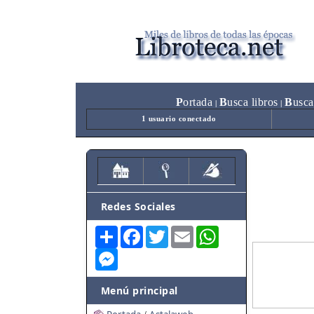
P
ortada
B
usca libros
B
usca
|
|
1 usuario conectado
Redes Sociales
Share
Facebook
Twitter
Email
WhatsApp
Messenger
Menú principal