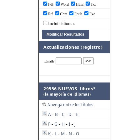
Pdf
Word
Html
Txt
Rtf
Chm
Epub
Exe
Incluir idiomas
Actualizaciones (registro)
29556 NUEVOS libros*
(la mayoría de idiomas)
Navega entre los títulos
A
B
C
D
E
-
-
-
-
F
G
H
I
J
-
-
-
-
K
L
M
N
O
-
-
-
-