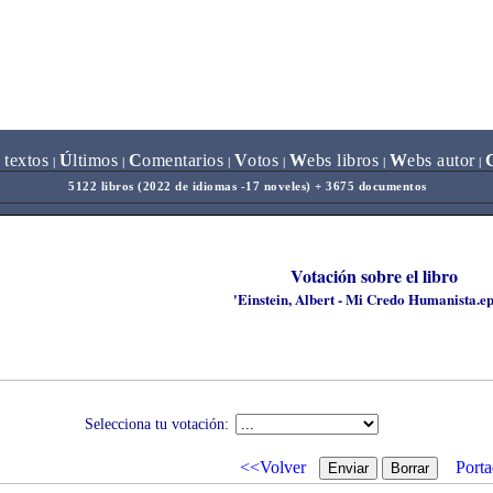
 textos
Ú
ltimos
C
omentarios
V
otos
W
ebs libros
W
ebs autor
|
|
|
|
|
|
5122 libros (2022 de idiomas -17 noveles) + 3675 documentos
Votación sobre el libro
'Einstein, Albert - Mi Credo Humanista.e
Selecciona tu votación:
<<Volver
Porta