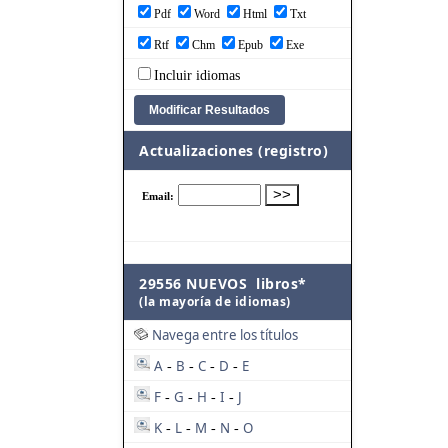
Pdf
Word
Html
Txt
Rtf
Chm
Epub
Exe
Incluir idiomas
Actualizaciones (registro)
29556 NUEVOS libros*
(la mayoría de idiomas)
Navega entre los títulos
A
B
C
D
E
-
-
-
-
F
G
H
I
J
-
-
-
-
K
L
M
N
O
-
-
-
-