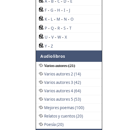
A
B
C
D
E
-
-
-
-
F
G
H
I
J
-
-
-
-
K
L
M
N
O
-
-
-
-
P
Q
R
S
T
-
-
-
-
U
V
W
X
-
-
-
Y
Z
-
Audiolibros
Varios autores (21)
Varios autores 2 (14)
Varios autores 3 (42)
Varios autores 4 (64)
Varios autores 5 (53)
Mejores poemas (100)
Relatos y cuentos (20)
Poesía (20)