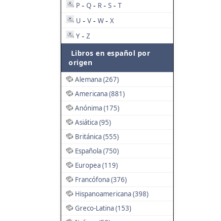
P
Q
R
S
T
-
-
-
-
U
V
W
X
-
-
-
Y
Z
-
Libros en español por
origen
Alemana (267)
Americana (881)
Anónima (175)
Asiática (95)
Británica (555)
Española (750)
Europea (119)
Francófona (376)
Hispanoamericana (398)
Greco-Latina (153)