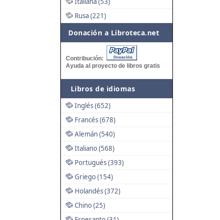
Italiana (53)
Rusa (221)
Donación a Libroteca.net
Contribución:
Ayuda al proyecto de libros gratis
Libros de idiomas
Inglés (652)
Francés (678)
Alemán (540)
Italiano (568)
Portugués (393)
Griego (154)
Holandés (372)
Chino (25)
Esperanto (31)