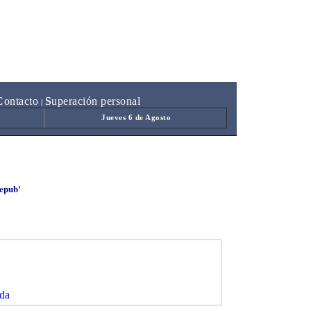
C
ontacto
S
uperación personal
|
Jueves 6 de Agosto
.epub'
da