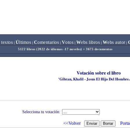
 textos
Ú
ltimos
C
omentarios
V
otos
W
ebs libros
W
ebs autor
|
|
|
|
|
|
5122 libros (2022 de idiomas -17 noveles) + 3675 documentos
Votación sobre el libro
'Gibran, Khalil - Jesus El Hijo Del Hombre
Selecciona tu votación:
<<Volver
Porta