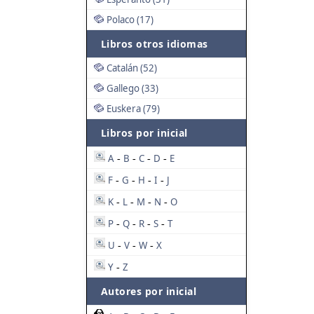
Polaco (17)
Libros otros idiomas
Catalán (52)
Gallego (33)
Euskera (79)
Libros por inicial
A
B
C
D
E
-
-
-
-
F
G
H
I
J
-
-
-
-
K
L
M
N
O
-
-
-
-
P
Q
R
S
T
-
-
-
-
U
V
W
X
-
-
-
Y
Z
-
Autores por inicial