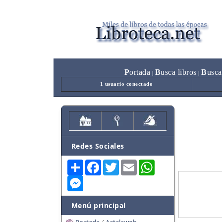
P
ortada
B
usca libros
B
usca
|
|
1 usuario conectado
Redes Sociales
Share
Facebook
Twitter
Email
WhatsApp
Messenger
Menú principal