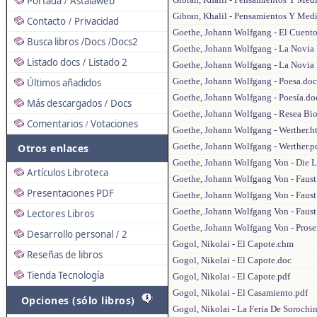
Portada
Astalaweb
/
Gibran, Khalil - Pensamientos Y Medi
Contacto
Privacidad
/
Goethe, Johann Wolfgang - El Cuento
Busca libros
Docs
Docs2
/
/
Goethe, Johann Wolfgang - La Novia
Listado docs
Listado 2
/
Goethe, Johann Wolfgang - La Novia
Goethe, Johann Wolfgang - Poesa.doc
Últimos añadidos
Goethe, Johann Wolfgang - Poesía.do
Más descargados
Docs
/
Goethe, Johann Wolfgang - Resea Bio
Comentarios
Votaciones
/
Goethe, Johann Wolfgang - Werther.h
Goethe, Johann Wolfgang - Werther.p
Otros enlaces
Goethe, Johann Wolfgang Von - Die L
Artículos Libroteca
Goethe, Johann Wolfgang Von - Faust 
Presentaciones PDF
Goethe, Johann Wolfgang Von - Faust
Goethe, Johann Wolfgang Von - Faust.
Lectores Libros
Goethe, Johann Wolfgang Von - Proser
Desarrollo personal
2
/
Gogol, Nikolai - El Capote.chm
Reseñas de libros
Gogol, Nikolai - El Capote.doc
Tienda Tecnología
Gogol, Nikolai - El Capote.pdf
Gogol, Nikolai - El Casamiento.pdf
Opciones (sólo libros)
Gogol, Nikolai - La Feria De Sorochi