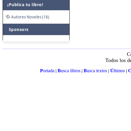
¡Publica tu libro!
Autores Noveles (18)
Sponsors
C
Todos los d
P
ortada
B
usca libros
B
usca textos
Ú
ltimos
|
|
|
|