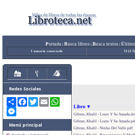
P
ortada
B
usca libros
B
usca textos
Ú
ltim
|
|
|
1 usuario conectado
5122 l
Redes Sociales
Share
Facebook
Twitter
Email
WhatsApp
Libro
▼
Messenger
Gibran, Khalil - Lzaro Y Su Amada.d
Gibran, Khalil - Lzaro Y Su Amada.pd
Menú principal
Gibran, Khalil - Ninfas Del Valle.pdf
Gibran, Khalil - Pensamientos Y Med