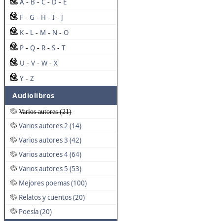
A
B
C
D
E
-
-
-
-
F
G
H
I
J
-
-
-
-
K
L
M
N
O
-
-
-
-
P
Q
R
S
T
-
-
-
-
U
V
W
X
-
-
-
Y
Z
-
Audiolibros
Varios autores (21)
Varios autores 2 (14)
Varios autores 3 (42)
Varios autores 4 (64)
Varios autores 5 (53)
Mejores poemas (100)
Relatos y cuentos (20)
Poesía (20)