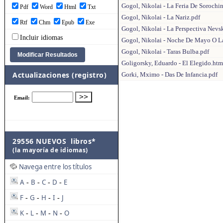
Gogol, Nikolai - La Feria De Sorochin
Pdf
Word
Html
Txt
Gogol, Nikolai - La Nariz.pdf
Rtf
Chm
Epub
Exe
Gogol, Nikolai - La Perspectiva Nevs
Incluir idiomas
Gogol, Nikolai - Noche De Mayo O L
Gogol, Nikolai - Taras Bulba.pdf
Goligorsky, Eduardo - El Elegido.htm
Actualizaciones (registro)
Gorki, Mximo - Das De Infancia.pdf
29556 NUEVOS libros*
(la mayoría de idiomas)
Navega entre los títulos
A
B
C
D
E
-
-
-
-
F
G
H
I
J
-
-
-
-
K
L
M
N
O
-
-
-
-