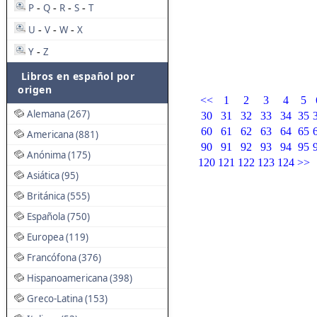
P
Q
R
S
T
-
-
-
-
U
V
W
X
-
-
-
Y
Z
-
Libros en español por
origen
<<
1
2
3
4
5
Alemana (267)
30
31
32
33
34
35
60
61
62
63
64
65
Americana (881)
90
91
92
93
94
95
Anónima (175)
120
121
122
123
124
>>
Asiática (95)
Británica (555)
Española (750)
Europea (119)
Francófona (376)
Hispanoamericana (398)
Greco-Latina (153)