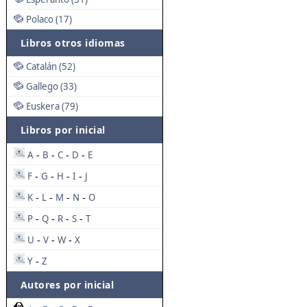
Polaco (17)
Libros otros idiomas
Catalán (52)
Gallego (33)
Euskera (79)
Libros por inicial
A
B
C
D
E
-
-
-
-
F
G
H
I
J
-
-
-
-
K
L
M
N
O
-
-
-
-
P
Q
R
S
T
-
-
-
-
U
V
W
X
-
-
-
Y
Z
-
Autores por inicial