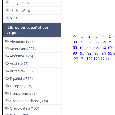
P
Q
R
S
T
-
-
-
-
U
V
W
X
-
-
-
Y
Z
-
Libros en español por
origen
<<
1
2
3
4
5
Alemana (267)
30
31
32
33
34
35
60
61
62
63
64
65
Americana (881)
90
91
92
93
94
95
Anónima (175)
120
121
122
123
124
>>
Asiática (95)
Británica (555)
Española (750)
Europea (119)
Francófona (376)
Hispanoamericana (398)
Greco-Latina (153)