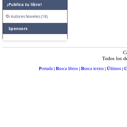
¡Publica tu libro!
Autores Noveles (18)
Sponsors
C
Todos los d
P
ortada
B
usca libros
B
usca textos
Ú
ltimos
|
|
|
|