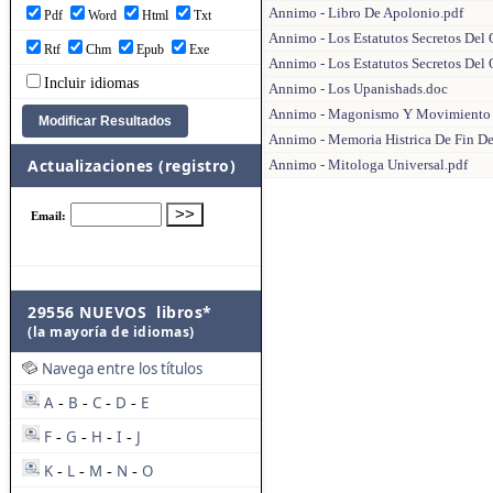
Annimo - Libro De Apolonio.pdf
Pdf
Word
Html
Txt
Annimo - Los Estatutos Secretos Del O
Rtf
Chm
Epub
Exe
Annimo - Los Estatutos Secretos Del O
Incluir idiomas
Annimo - Los Upanishads.doc
Annimo - Magonismo Y Movimiento 
Annimo - Memoria Histrica De Fin De
Actualizaciones (registro)
Annimo - Mitologa Universal.pdf
29556 NUEVOS libros*
(la mayoría de idiomas)
Navega entre los títulos
A
B
C
D
E
-
-
-
-
F
G
H
I
J
-
-
-
-
K
L
M
N
O
-
-
-
-