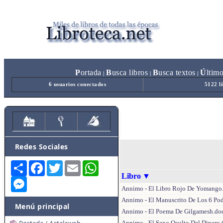
P
ortada
B
usca libros
B
usca textos
Ú
ltim
|
|
|
6 usuarios conectados
5122 l
Redes Sociales
Share
Facebook
Twitter
Email
WhatsApp
Libro
▼
Messenger
Annimo - El Libro Rojo De Yomango
Annimo - El Manuscrito De Los 6 Pod
Menú principal
Annimo - El Poema De Gilgamesh.do
Annimo - El Sexo Oculto Del Dinero 