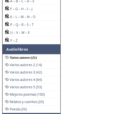
A
B
C
D
E
-
-
-
-
F
G
H
I
J
-
-
-
-
K
L
M
N
O
-
-
-
-
P
Q
R
S
T
-
-
-
-
U
V
W
X
-
-
-
Y
Z
-
Audiolibros
Varios autores (21)
Varios autores 2 (14)
Varios autores 3 (42)
Varios autores 4 (64)
Varios autores 5 (53)
Mejores poemas (100)
Relatos y cuentos (20)
Poesía (20)