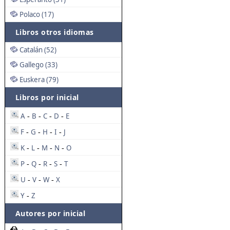
Polaco (17)
Libros otros idiomas
Catalán (52)
Gallego (33)
Euskera (79)
Libros por inicial
A
B
C
D
E
-
-
-
-
F
G
H
I
J
-
-
-
-
K
L
M
N
O
-
-
-
-
P
Q
R
S
T
-
-
-
-
U
V
W
X
-
-
-
Y
Z
-
Autores por inicial