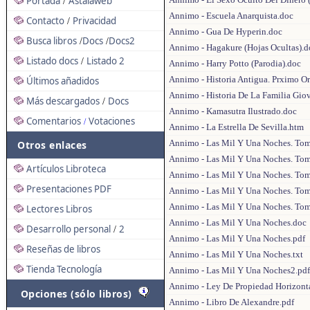
Portada
Astalaweb
/
Annimo - Escuela Anarquista.doc
Contacto
Privacidad
/
Annimo - Gua De Hyperin.doc
Busca libros
Docs
Docs2
/
/
Annimo - Hagakure (Hojas Ocultas).d
Listado docs
Listado 2
/
Annimo - Harry Potto (Parodia).doc
Annimo - Historia Antigua. Prximo Or
Últimos añadidos
Annimo - Historia De La Familia Gio
Más descargados
Docs
/
Annimo - Kamasutra Ilustrado.doc
Comentarios
Votaciones
/
Annimo - La Estrella De Sevilla.htm
Annimo - Las Mil Y Una Noches. Tom
Otros enlaces
Annimo - Las Mil Y Una Noches. Tom
Artículos Libroteca
Annimo - Las Mil Y Una Noches. Tom
Presentaciones PDF
Annimo - Las Mil Y Una Noches. Tom
Annimo - Las Mil Y Una Noches. Tom
Lectores Libros
Annimo - Las Mil Y Una Noches.doc
Desarrollo personal
2
/
Annimo - Las Mil Y Una Noches.pdf
Reseñas de libros
Annimo - Las Mil Y Una Noches.txt
Tienda Tecnología
Annimo - Las Mil Y Una Noches2.pdf
Annimo - Ley De Propiedad Horizonta
Opciones (sólo libros)
Annimo - Libro De Alexandre.pdf