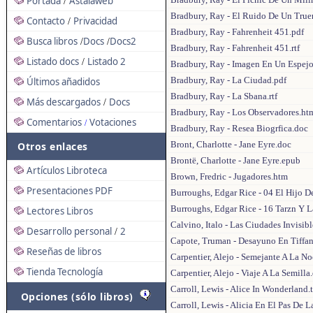
Portada
Astalaweb
/
Bradbury, Ray - El Ruido De Un Tru
Contacto
Privacidad
/
Bradbury, Ray - Fahrenheit 451.pdf
Busca libros
Docs
Docs2
/
/
Bradbury, Ray - Fahrenheit 451.rtf
Listado docs
Listado 2
/
Bradbury, Ray - Imagen En Un Espej
Bradbury, Ray - La Ciudad.pdf
Últimos añadidos
Bradbury, Ray - La Sbana.rtf
Más descargados
Docs
/
Bradbury, Ray - Los Observadores.ht
Comentarios
Votaciones
/
Bradbury, Ray - Resea Biogrfica.doc
Bront, Charlotte - Jane Eyre.doc
Otros enlaces
Brontë, Charlotte - Jane Eyre.epub
Artículos Libroteca
Brown, Fredric - Jugadores.htm
Presentaciones PDF
Burroughs, Edgar Rice - 04 El Hijo D
Burroughs, Edgar Rice - 16 Tarzn Y 
Lectores Libros
Calvino, Italo - Las Ciudades Invisib
Desarrollo personal
2
/
Capote, Truman - Desayuno En Tiffa
Reseñas de libros
Carpentier, Alejo - Semejante A La N
Tienda Tecnología
Carpentier, Alejo - Viaje A La Semilla
Carroll, Lewis - Alice In Wonderland.
Opciones (sólo libros)
Carroll, Lewis - Alicia En El Pas De L