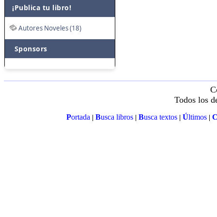
¡Publica tu libro!
Autores Noveles (18)
Sponsors
C
Todos los d
P
ortada
B
usca libros
B
usca textos
Ú
ltimos
|
|
|
|