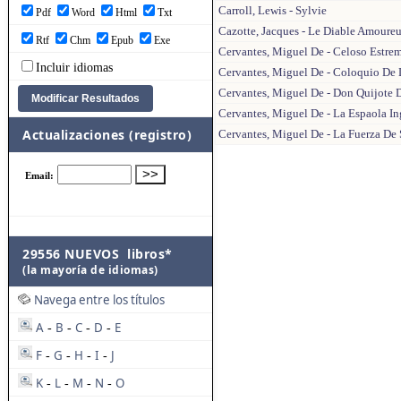
Carroll, Lewis - Sylvie
Pdf
Word
Html
Txt
Cazotte, Jacques - Le Diable Amoure
Rtf
Chm
Epub
Exe
Cervantes, Miguel De - Celoso Estre
Incluir idiomas
Cervantes, Miguel De - Coloquio De 
Cervantes, Miguel De - Don Quijote 
Cervantes, Miguel De - La Espaola In
Actualizaciones (registro)
Cervantes, Miguel De - La Fuerza De 
29556 NUEVOS libros*
(la mayoría de idiomas)
Navega entre los títulos
A
B
C
D
E
-
-
-
-
F
G
H
I
J
-
-
-
-
K
L
M
N
O
-
-
-
-