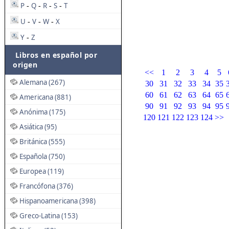
P
Q
R
S
T
-
-
-
-
U
V
W
X
-
-
-
Y
Z
-
Libros en español por
origen
<<
1
2
3
4
5
Alemana (267)
30
31
32
33
34
35
60
61
62
63
64
65
Americana (881)
90
91
92
93
94
95
Anónima (175)
120
121
122
123
124
>>
Asiática (95)
Británica (555)
Española (750)
Europea (119)
Francófona (376)
Hispanoamericana (398)
Greco-Latina (153)