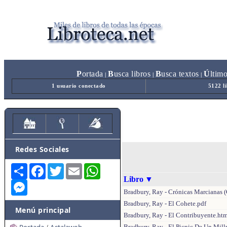
P
ortada
B
usca libros
B
usca textos
Ú
ltim
|
|
|
1 usuario conectado
5122 l
Redes Sociales
Share
Facebook
Twitter
Email
WhatsApp
Libro
▼
Messenger
Bradbury, Ray - Crónicas Marcianas 
Bradbury, Ray - El Cohete.pdf
Menú principal
Bradbury, Ray - El Contribuyente.ht
Bradbury, Ray - El Picnic De Un Mil