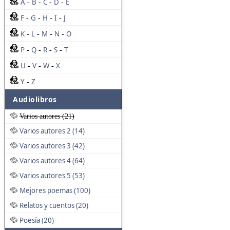
A
B
C
D
E
-
-
-
-
F
G
H
I
J
-
-
-
-
K
L
M
N
O
-
-
-
-
P
Q
R
S
T
-
-
-
-
U
V
W
X
-
-
-
Y
Z
-
Audiolibros
Varios autores (21)
Varios autores 2 (14)
Varios autores 3 (42)
Varios autores 4 (64)
Varios autores 5 (53)
Mejores poemas (100)
Relatos y cuentos (20)
Poesía (20)