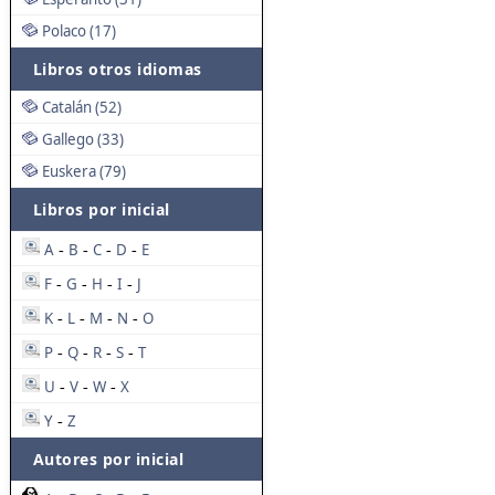
Polaco (17)
Libros otros idiomas
Catalán (52)
Gallego (33)
Euskera (79)
Libros por inicial
A
B
C
D
E
-
-
-
-
F
G
H
I
J
-
-
-
-
K
L
M
N
O
-
-
-
-
P
Q
R
S
T
-
-
-
-
U
V
W
X
-
-
-
Y
Z
-
Autores por inicial