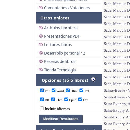
Sade, Marquis D
Comentarios
Votaciones
/
Sade, Marquis De
Sade, Marquis De
Otros enlaces
Sade, Marquis De
Artículos Libroteca
Sade, Marquis D
Presentaciones PDF
Sade, Marquis De
Sade, Marquis De
Lectores Libros
Sade, Marquis D
Desarrollo personal
2
/
Sade, Marquis De
Reseñas de libros
Sade, Marquis D
Tienda Tecnología
Sade, Marquis De
Sade, Marquis De
Opciones (sólo libros)
Sade, Marquis De
Sainte-Beuve - V
Pdf
Word
Html
Txt
Sainte-Beuve - V
Rtf
Chm
Epub
Exe
Saint-Exupery, A
Incluir idiomas
Saint-Exupry, An
Saint-Exupry, An
Saint-Exupry, An