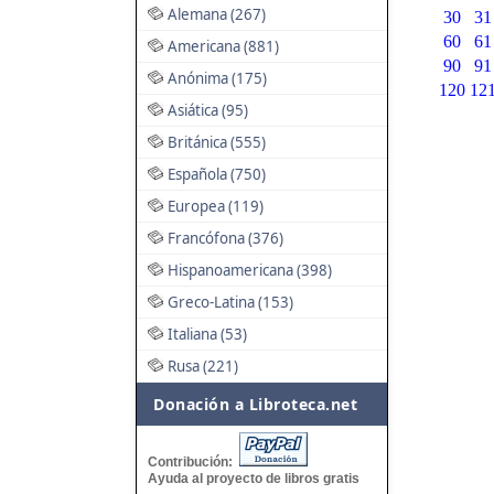
Alemana (267)
30
31
60
61
Americana (881)
90
91
Anónima (175)
120
12
Asiática (95)
Británica (555)
Española (750)
Europea (119)
Francófona (376)
Hispanoamericana (398)
Greco-Latina (153)
Italiana (53)
Rusa (221)
Donación a Libroteca.net
Contribución:
Ayuda al proyecto de libros gratis