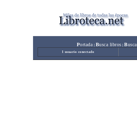
P
ortada
B
usca libros
B
usca
|
|
1 usuario conectado