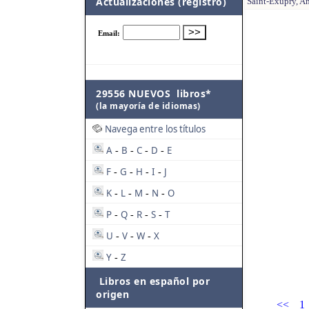
Actualizaciones (registro)
Saint-Exupry, An
29556 NUEVOS libros*
(la mayoría de idiomas)
Navega entre los títulos
A
B
C
D
E
-
-
-
-
F
G
H
I
J
-
-
-
-
K
L
M
N
O
-
-
-
-
P
Q
R
S
T
-
-
-
-
U
V
W
X
-
-
-
Y
Z
-
Libros en español por
origen
<<
1