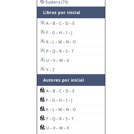
Euskera (79)
Libros por inicial
A
B
C
D
E
-
-
-
-
F
G
H
I
J
-
-
-
-
K
L
M
N
O
-
-
-
-
P
Q
R
S
T
-
-
-
-
U
V
W
X
-
-
-
Y
Z
-
Autores por inicial
A
B
C
D
E
-
-
-
-
F
G
H
I
J
-
-
-
-
K
L
M
N
O
-
-
-
-
P
Q
R
S
T
-
-
-
-
U
V
W
X
-
-
-