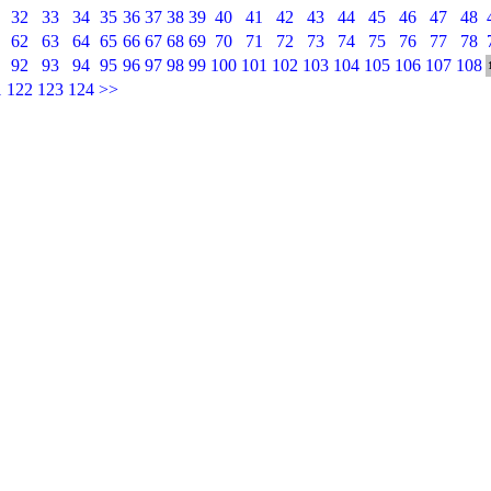
32
33
34
35
36
37
38
39
40
41
42
43
44
45
46
47
48
62
63
64
65
66
67
68
69
70
71
72
73
74
75
76
77
78
92
93
94
95
96
97
98
99
100
101
102
103
104
105
106
107
108
1
122
123
124
>>