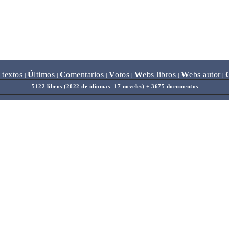
 textos
Ú
ltimos
C
omentarios
V
otos
W
ebs libros
W
ebs autor
|
|
|
|
|
|
5122 libros (2022 de idiomas -17 noveles) + 3675 documentos