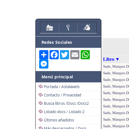
Redes Sociales
Share
Facebook
Twitter
Email
WhatsApp
Libro
▼
Messenger
Sade, Marquis D
Sade, Marquis D
Menú principal
Sade, Marquis De
Portada
Astalaweb
Sade, Marquis De
/
Sade, Marquis De
Contacto
Privacidad
/
Sade, Marquis D
Busca libros
Docs
Docs2
/
/
Sade, Marquis De
Listado docs
Listado 2
/
Sade, Marquis De
Sade, Marquis D
Últimos añadidos
Sade, Marquis De
Más descargados
Docs
/