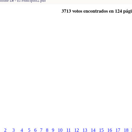
toine De - El Principito2.pdf
3713 votos encontrados en 124 pág
2
3
4
5
6
7
8
9
10
11
12
13
14
15
16
17
18