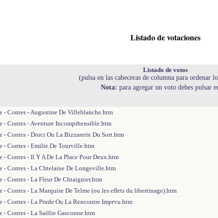
Listado de votaciones
Listado de votos
(pulsa en las cabeceras de columna para ordenar lo
Nota:
para agregar un voto debes pulsar 
e - Contes - Augustine De Villeblanche.htm
e - Contes - Aventure Incomprhensible.htm
 - Contes - Dorci Ou La Bizzarerie Du Sort.htm
 - Contes - Emilie De Tourville.htm
 - Contes - Il Y A De La Place Pour Deux.htm
e - Contes - La Chtelaine De Longeville.htm
 - Contes - La Fleur De Chtaignier.htm
 - Contes - La Marquise De Telme (ou les effets du libertinage).htm
e - Contes - La Prude Ou La Rencontre Imprvu.htm
 - Contes - La Saillie Gasconne.htm