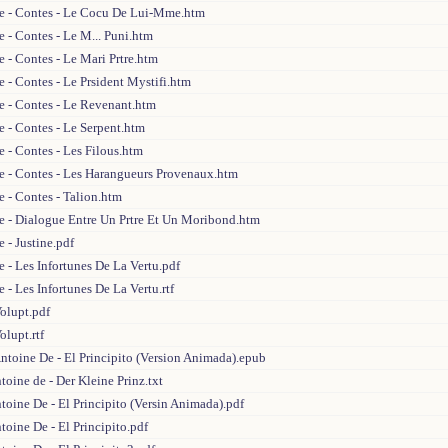
e - Contes - Le Cocu De Lui-Mme.htm
 - Contes - Le M... Puni.htm
 - Contes - Le Mari Prtre.htm
 - Contes - Le Prsident Mystifi.htm
e - Contes - Le Revenant.htm
 - Contes - Le Serpent.htm
 - Contes - Les Filous.htm
e - Contes - Les Harangueurs Provenaux.htm
 - Contes - Talion.htm
e - Dialogue Entre Un Prtre Et Un Moribond.htm
 - Justine.pdf
 - Les Infortunes De La Vertu.pdf
 - Les Infortunes De La Vertu.rtf
olupt.pdf
olupt.rtf
ntoine De - El Principito (Version Animada).epub
toine de - Der Kleine Prinz.txt
toine De - El Principito (Versin Animada).pdf
toine De - El Principito.pdf