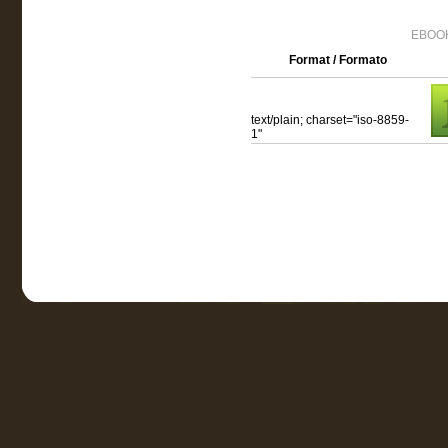
EBOOK
Format / Formato
text/plain; charset="iso-8859-
1"