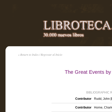
« Return to Index / Regresar al Inicio
The Great Events by
BIBLIOGRAPHIC 
Contributor
Rudd, John [E
Contributor
Horne, Charle