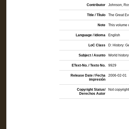
Contributor
Johnson, Ross
Title / Título
The Great Ev
Note
This volume 
Language / Idioma
English
LoC Class
D: History: 
Subject / Asunto
World history
EText-No. / Texto No.
9929
Release Date / Fecha
2006-02-01
impresión
Copyright Status/
Not copyright
Derechos Autor