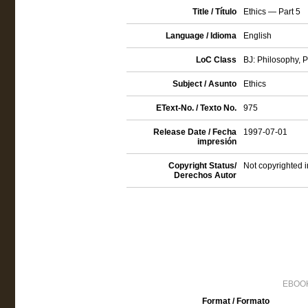
Title / Título
Ethics — Part 5
Language / Idioma
English
LoC Class
BJ: Philosophy, P
Subject / Asunto
Ethics
EText-No. / Texto No.
975
Release Date / Fecha
1997-07-01
impresión
Copyright Status/
Not copyrighted i
Derechos Autor
EBOOK
Format / Formato