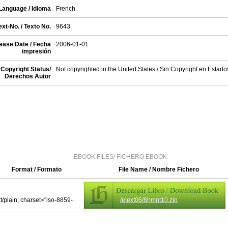
Language / Idioma
French
xt-No. / Texto No.
9643
ease Date / Fecha
2006-01-01
impresión
Copyright Status/
Not copyrighted in the United States / Sin Copyright en Estad
Derechos Autor
EBOOK FILES/ FICHERO EBOOK
Format / Formato
File Name / Nombre Fichero
xt/plain; charset="iso-8859-
/etext06/8hmnt10.zip