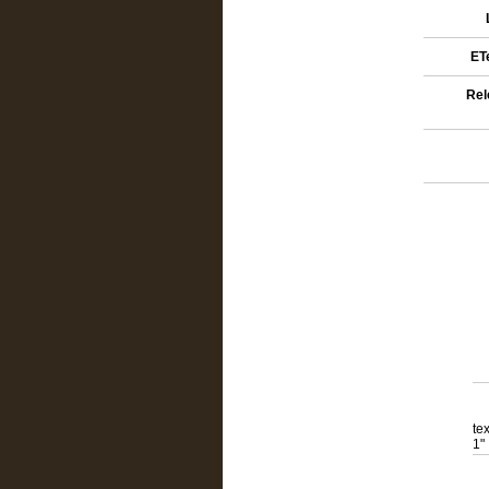
ETe
Rel
te
1"