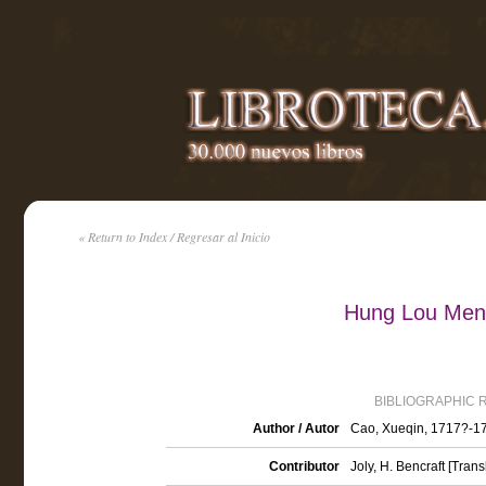
« Return to Index / Regresar al Inicio
Hung Lou Meng
BIBLIOGRAPHIC 
Author / Autor
Cao, Xueqin, 1717?-1
Contributor
Joly, H. Bencraft [Trans