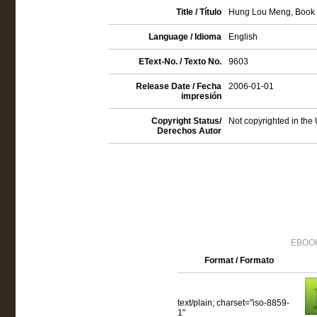
Title / Título
Hung Lou Meng, Book I
Language / Idioma
English
EText-No. / Texto No.
9603
Release Date / Fecha
2006-01-01
impresión
Copyright Status/
Not copyrighted in the
Derechos Autor
EBOOK
Format / Formato
text/plain; charset="iso-8859-
1"