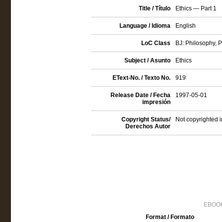
Title / Título
Ethics — Part 1
Language / Idioma
English
LoC Class
BJ: Philosophy, P
Subject / Asunto
Ethics
EText-No. / Texto No.
919
Release Date / Fecha
1997-05-01
impresión
Copyright Status/
Not copyrighted i
Derechos Autor
EBOOK
Format / Formato