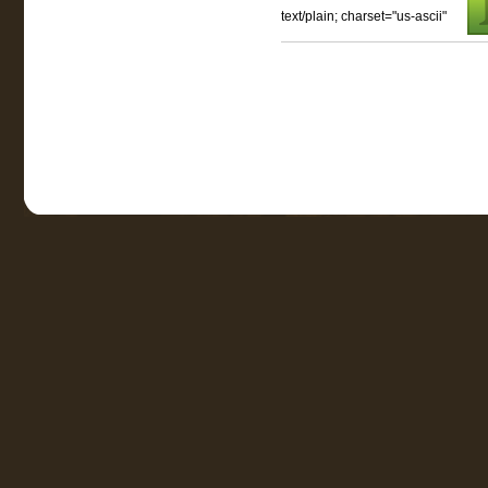
text/plain; charset="us-ascii"