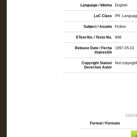
Language / Idioma
English
LoC Class
PR: Language 
Subject / Asunto
Fiction
EText-No. / Texto No.
898
Release Date / Fecha
1997-05-01
impresión
Copyright Status/
Not copyright
Derechos Autor
EBOOK
Format / Formato