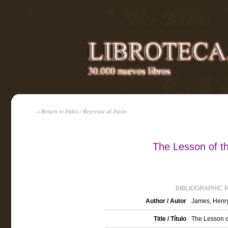
« Return to Index / Regresar al Inicio
The Lesson of t
BIBLIOGRAPHIC 
Author / Autor
James, Henr
Title / Título
The Lesson o