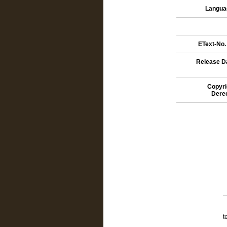
Languag
EText-No. 
Release Da
Copyri
Dere
t