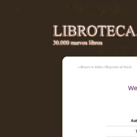
« Return to Index / Regresar al Inicio
We
Aut