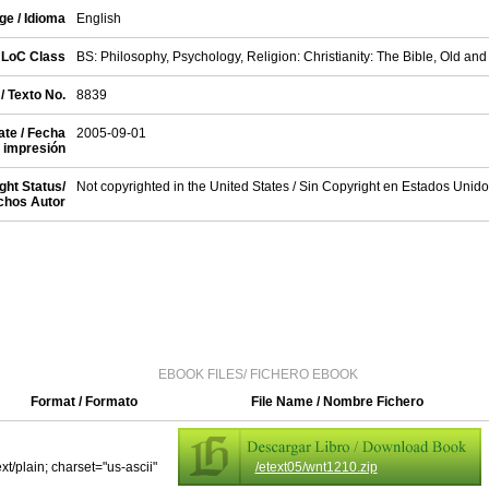
e / Idioma
English
LoC Class
BS: Philosophy, Psychology, Religion: Christianity: The Bible, Old a
/ Texto No.
8839
te / Fecha
2005-09-01
impresión
ght Status/
Not copyrighted in the United States / Sin Copyright en Estados Unid
chos Autor
EBOOK FILES/ FICHERO EBOOK
Format / Formato
File Name / Nombre Fichero
ext/plain; charset="us-ascii"
/etext05/wnt1210.zip