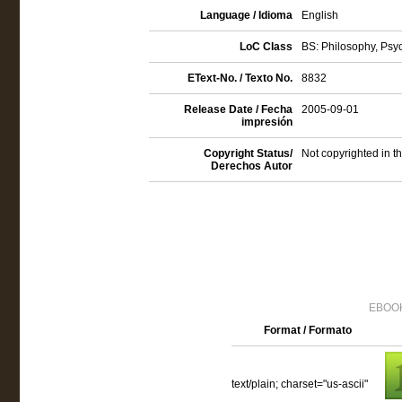
Language / Idioma
English
LoC Class
BS: Philosophy, Psyc
EText-No. / Texto No.
8832
Release Date / Fecha
2005-09-01
impresión
Copyright Status/
Not copyrighted in t
Derechos Autor
EBOOK
Format / Formato
text/plain; charset="us-ascii"