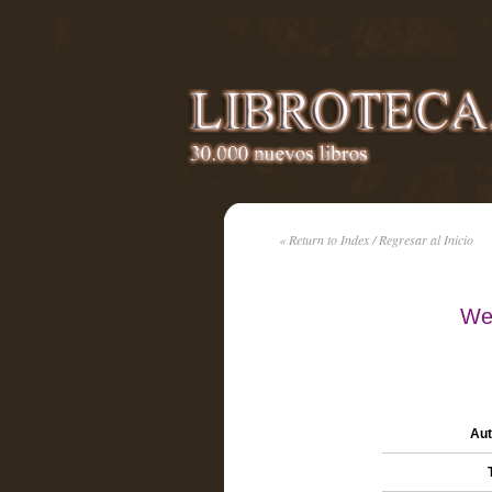
« Return to Index / Regresar al Inicio
We
Aut