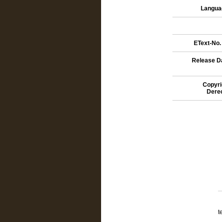
Languag
EText-No. 
Release Da
Copyri
Dere
t