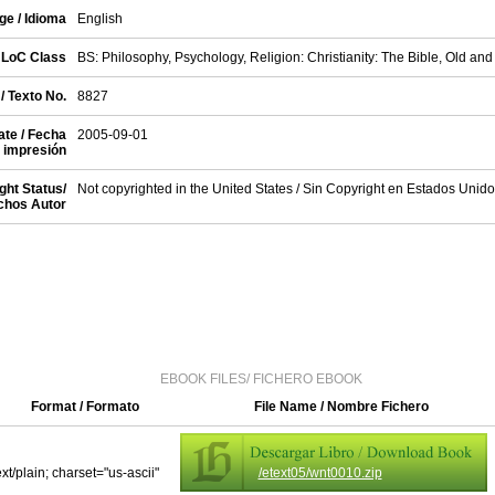
e / Idioma
English
LoC Class
BS: Philosophy, Psychology, Religion: Christianity: The Bible, Old a
/ Texto No.
8827
te / Fecha
2005-09-01
impresión
ght Status/
Not copyrighted in the United States / Sin Copyright en Estados Unid
chos Autor
EBOOK FILES/ FICHERO EBOOK
Format / Formato
File Name / Nombre Fichero
ext/plain; charset="us-ascii"
/etext05/wnt0010.zip