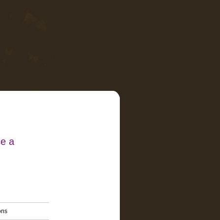
e a
ons