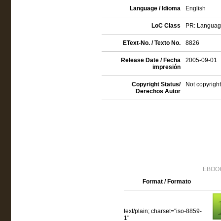
Language / Idioma
English
LoC Class
PR: Language 
EText-No. / Texto No.
8826
Release Date / Fecha
2005-09-01
impresión
Copyright Status/
Not copyright
Derechos Autor
EBOOK
Format / Formato
text/plain; charset="iso-8859-
1"