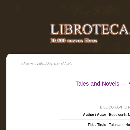
« Return to Index / Regresar al Inicio
Tales and Novels — 
BIBLIOGRAPHIC 
Author / Autor
Edgeworth, M
Title / Título
Tales and N