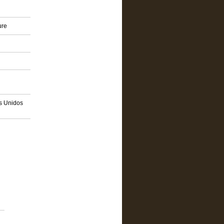
ure
os Unidos