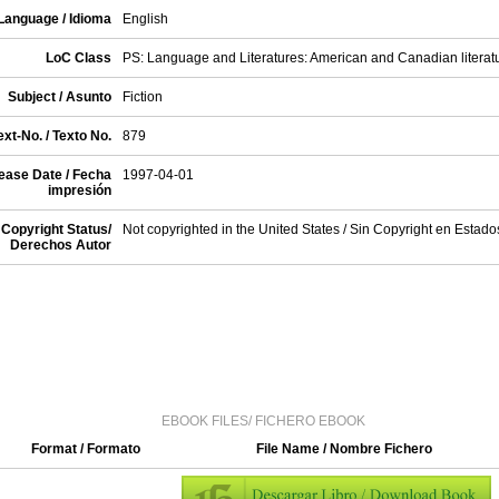
Language / Idioma
English
LoC Class
PS: Language and Literatures: American and Canadian literat
Subject / Asunto
Fiction
xt-No. / Texto No.
879
ease Date / Fecha
1997-04-01
impresión
Copyright Status/
Not copyrighted in the United States / Sin Copyright en Estad
Derechos Autor
EBOOK FILES/ FICHERO EBOOK
Format / Formato
File Name / Nombre Fichero