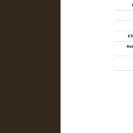
ETe
Rel