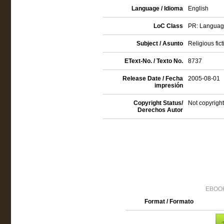
Language / Idioma
English
LoC Class
PR: Language 
Subject / Asunto
Religious fict
EText-No. / Texto No.
8737
Release Date / Fecha
2005-08-01
impresión
Copyright Status/
Not copyright
Derechos Autor
EBOOK
Format / Formato