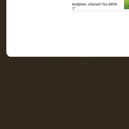
text/plain; charset="iso-8859-
1"