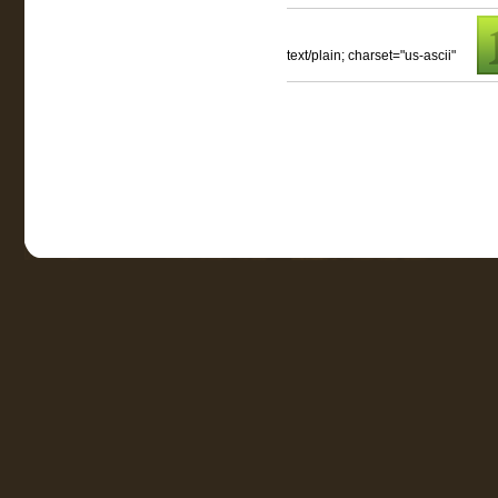
text/plain; charset="us-ascii"