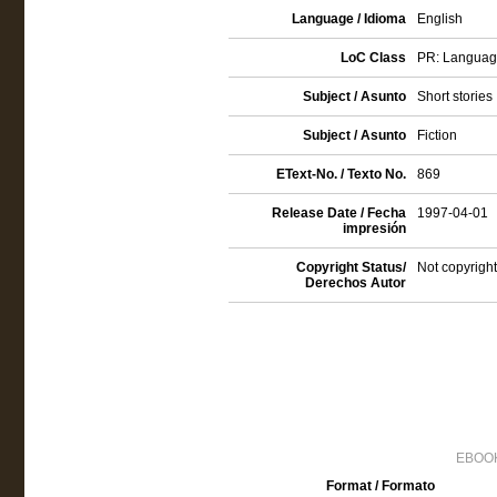
Language / Idioma
English
LoC Class
PR: Language 
Subject / Asunto
Short stories
Subject / Asunto
Fiction
EText-No. / Texto No.
869
Release Date / Fecha
1997-04-01
impresión
Copyright Status/
Not copyright
Derechos Autor
EBOOK
Format / Formato