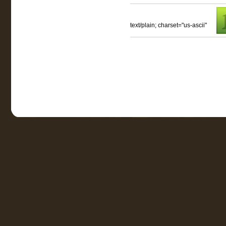
text/plain; charset="us-ascii"