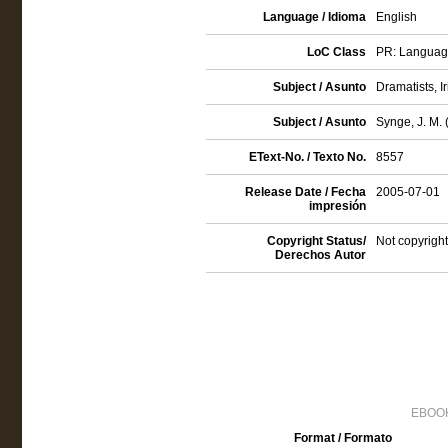
Language / Idioma
English
LoC Class
PR: Language 
Subject / Asunto
Dramatists, Ir
Subject / Asunto
Synge, J. M. 
EText-No. / Texto No.
8557
Release Date / Fecha
2005-07-01
impresión
Copyright Status/
Not copyright
Derechos Autor
EBOOK
Format / Formato