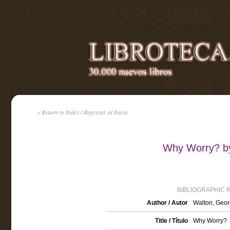
« Return to Index / Regresar al Inicio
Why Worry? by
BIBLIOGRAPHIC 
Author / Autor
Walton, Geor
Title / Título
Why Worry?