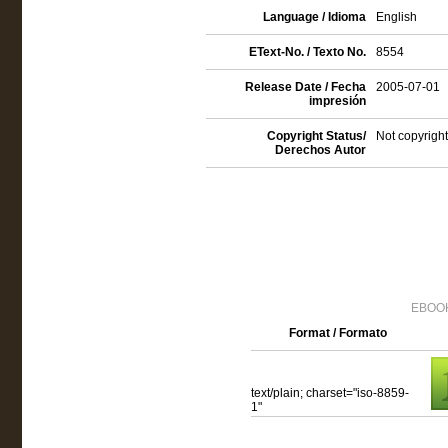
Language / Idioma
English
EText-No. / Texto No.
8554
Release Date / Fecha
2005-07-01
impresión
Copyright Status/
Not copyright
Derechos Autor
EBOOK
Format / Formato
text/plain; charset="iso-8859-
1"