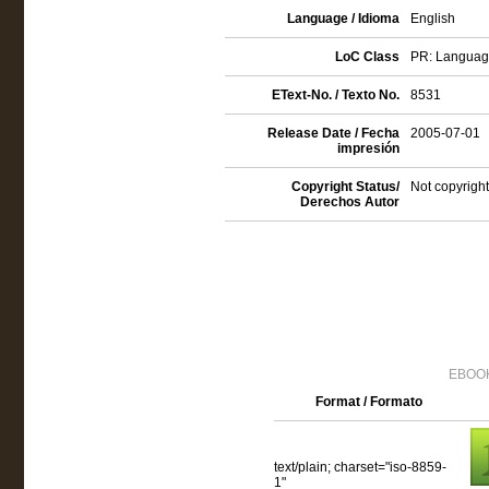
Language / Idioma
English
LoC Class
PR: Language 
EText-No. / Texto No.
8531
Release Date / Fecha
2005-07-01
impresión
Copyright Status/
Not copyright
Derechos Autor
EBOOK
Format / Formato
text/plain; charset="iso-8859-
1"