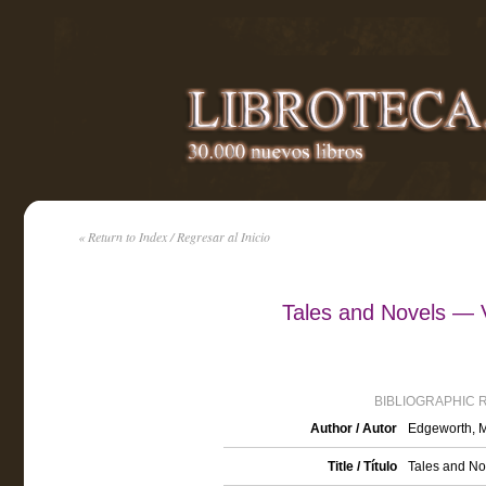
« Return to Index / Regresar al Inicio
Tales and Novels — 
BIBLIOGRAPHIC 
Author / Autor
Edgeworth, M
Title / Título
Tales and N