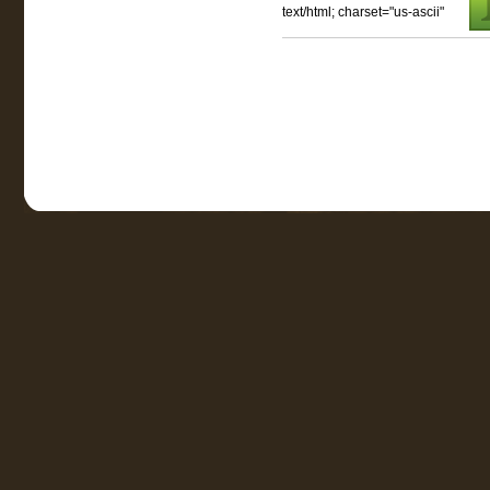
text/html; charset="us-ascii"