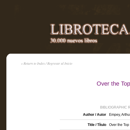
« Return to Index / Regresar al Inicio
Over the To
BIBLIOGRAPHIC 
Author / Autor
Empey, Arthu
Title / Título
Over the Top