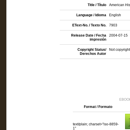
Title / Título
American Hist
Language / Idioma
English
EText-No. / Texto No.
7903
Release Date / Fecha
2004-07-15
impresión
Copyright Status/
Not copyright
Derechos Autor
EBOOK
Format / Formato
text/plain; charset="iso-8859-
1"