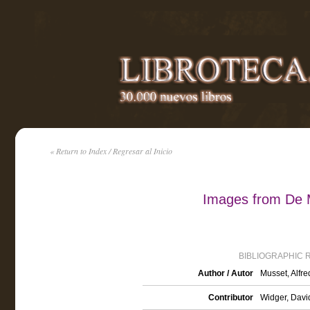
« Return to Index / Regresar al Inicio
Images from De M
BIBLIOGRAPHIC 
Author / Autor
Musset, Alfr
Contributor
Widger, David