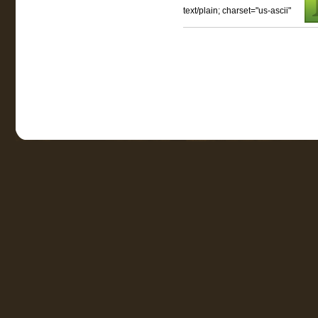
text/plain; charset="us-ascii"