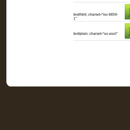
text/html; charset="iso-8859-
1"
text/plain; charset="us-ascii"