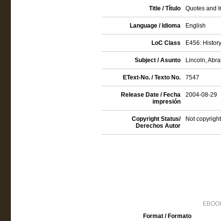
Title / Título
Quotes and I
Language / Idioma
English
LoC Class
E456: History
Subject / Asunto
Lincoln, Abra
EText-No. / Texto No.
7547
Release Date / Fecha
2004-08-29
impresión
Copyright Status/
Not copyright
Derechos Autor
EBOOK
Format / Formato