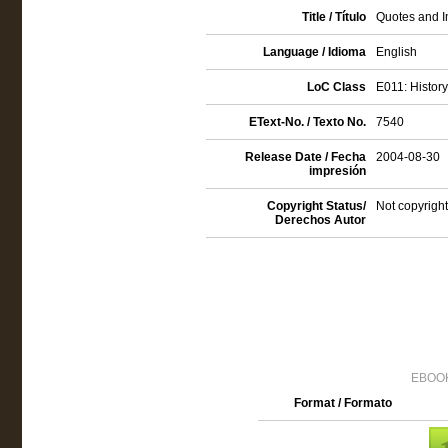
Title / Título
Quotes and I
Language / Idioma
English
LoC Class
E011: History
EText-No. / Texto No.
7540
Release Date / Fecha
2004-08-30
impresión
Copyright Status/
Not copyright
Derechos Autor
EBOOK
Format / Formato