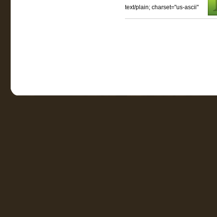
text/plain; charset="us-ascii"