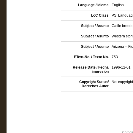
Language / Idioma
English
LoC Class
PS: Language
Subject / Asunto
Cattle breeder
Subject / Asunto
Western stor
Subject / Asunto
Arizona -- Fic
EText-No. / Texto No.
753
Release Date / Fecha
1996-12-01
impresión
Copyright Status/
Not copyright
Derechos Autor