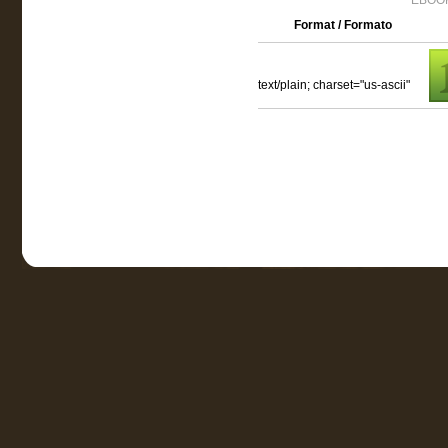
EBOOK
Format / Formato
text/plain; charset="us-ascii"