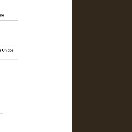
ure
os Unidos