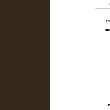
ETe
Rel
t