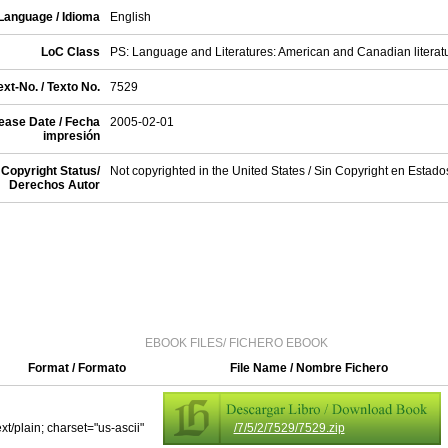
Language / Idioma
English
LoC Class
PS: Language and Literatures: American and Canadian literat
xt-No. / Texto No.
7529
ease Date / Fecha
2005-02-01
impresión
Copyright Status/
Not copyrighted in the United States / Sin Copyright en Estad
Derechos Autor
EBOOK FILES/ FICHERO EBOOK
Format / Formato
File Name / Nombre Fichero
ext/plain; charset="us-ascii"
/7/5/2/7529/7529.zip