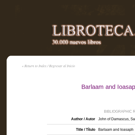
« Return to Index / Regresar al Inicio
Barlaam and Ioasap
BIBLIOGRAPHIC 
Author / Autor
John of Damascus, Sa
Title / Título
Barlaam and Ioasaph