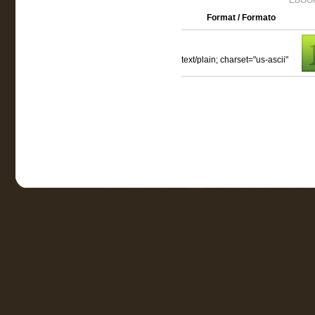
EBOOK
Format / Formato
text/plain; charset="us-ascii"