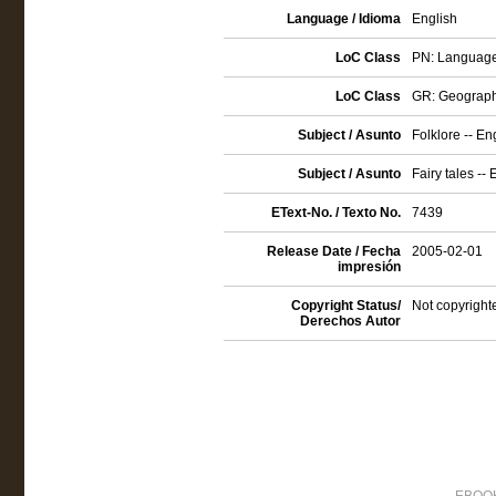
Language / Idioma
English
LoC Class
PN: Language a
LoC Class
GR: Geography
Subject / Asunto
Folklore -- E
Subject / Asunto
Fairy tales --
EText-No. / Texto No.
7439
Release Date / Fecha
2005-02-01
impresión
Copyright Status/
Not copyright
Derechos Autor