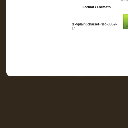
EBOOK
Format / Formato
text/plain; charset="iso-8859-
1"