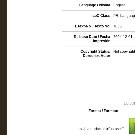
Language / Idioma
English
LoC Class
PR: Language 
EText-No. / Texto No.
7055
Release Date / Fecha
2004-12-01
impresión
Copyright Status/
Not copyright
Derechos Autor
EBOOK
Format / Formato
text/plain; charset="us-ascii"