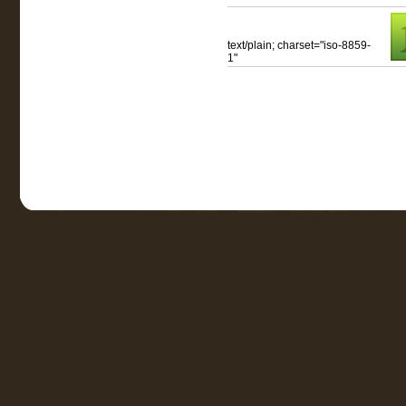
text/plain; charset="iso-8859-
1"